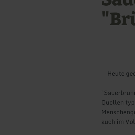
"Br
Heute geö
"Sauerbrunn
Quellen typ
Menschenge
auch im Vo