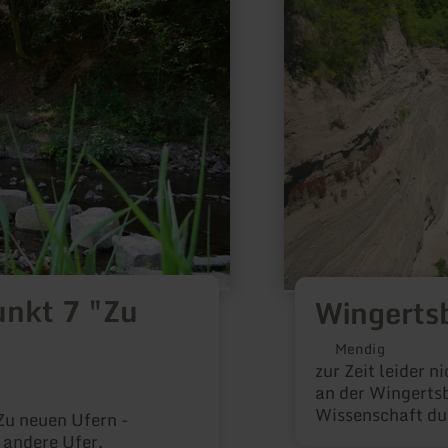
zu:
Wingertsbergwand
nkt 7 "Zu
Wingerts
Mendig
zur Zeit leider 
an der Wingerts
Wissenschaft dur
Zu neuen Ufern -
Vulkanen die Ge
 andere Ufer.