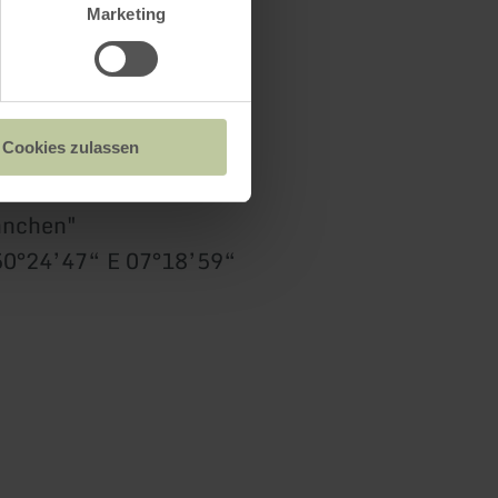
Marketing
Cookies zulassen
nnchen"
0°24’47“ E 07°18’59“