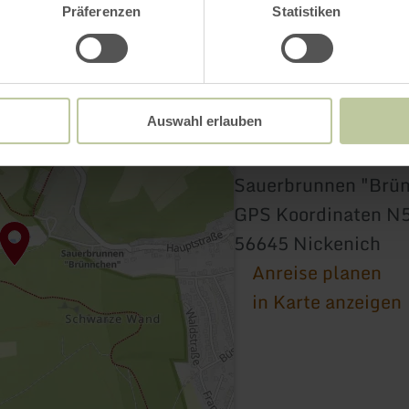
Präferenzen
Statistiken
Auswahl erlauben
Sauerbrunnen "Brü
GPS Koordinaten N5
56645 Nickenich
Anreise planen
in Karte anzeigen