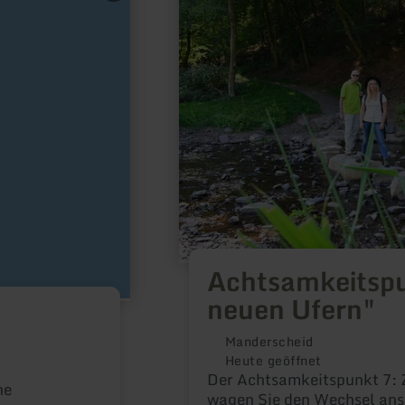
zu:
Achtsamkeitspunkt
7
"Zu
neuen
Ufern"
Achtsamkeitspu
neuen Ufern"
Manderscheid
Heute geöffnet
Der Achtsamkeitspunkt 7: 
ne
wagen Sie den Wechsel ans