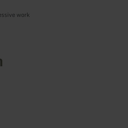
essive work
n