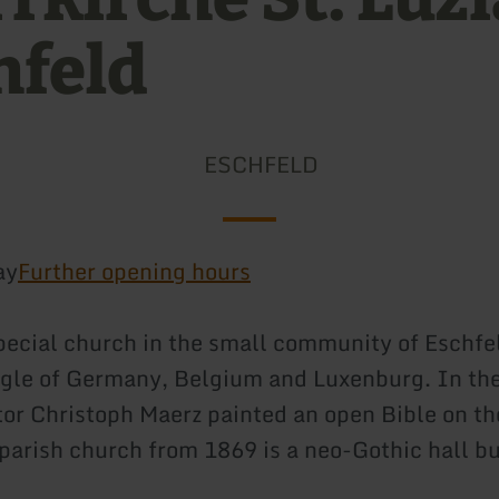
hfeld
ESCHFELD
ay
Further opening hours
special church in the small community of Eschfel
ngle of Germany, Belgium and Luxenburg. In th
tor Christoph Maerz painted an open Bible on th
 parish church from 1869 is a neo-Gothic hall bu