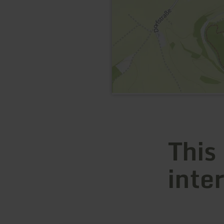
This
inte