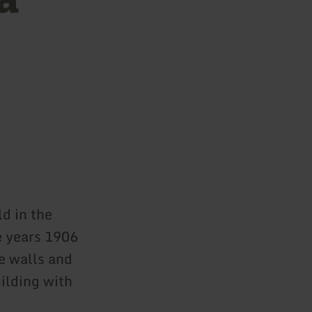
d in the
e years 1906
e walls and
ilding with