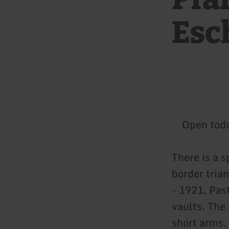
Esc
Open tod
There is a 
border tria
- 1921, Pas
vaults. The
short arms.