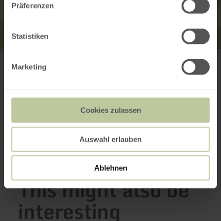
Präferenzen
Statistiken
Hahnensteiner Mühle
Hahnensteinermühle 1
Marketing
53520 Insul / Dümpelfeld
+49 2695 931554
Email
Website
Cookies zulassen
Plan your arrival
Show on map
Auswahl erlauben
Ablehnen
This might also be
interesting