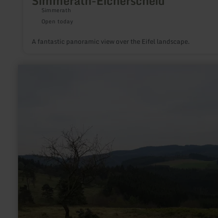
Simmerath-Eicherscheid
Simmerath
Open today
A fantastic panoramic view over the Eifel landscape.
learn
more
about:
Dr.-
Heinrich-
Menke-
Park