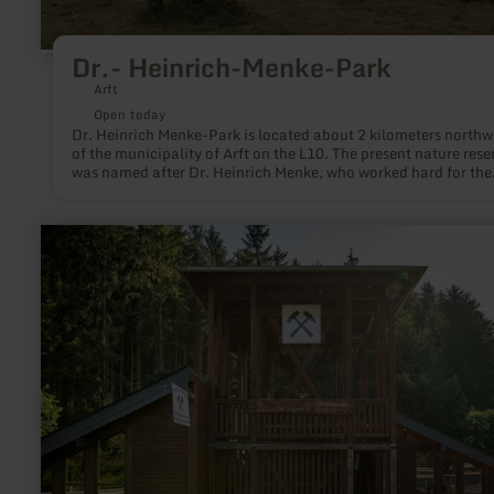
Dr.- Heinrich-Menke-Park
Arft
Open today
Dr. Heinrich Menke-Park is located about 2 kilometers northw
of the municipality of Arft on the L10. The present nature rese
was named after Dr. Heinrich Menke, who worked hard for the
preservation of the last juniper heaths in the Eastern Eifel.
learn
more
about:
Besucherbergwerk
Mühlenberger
Stollen
Bleialf