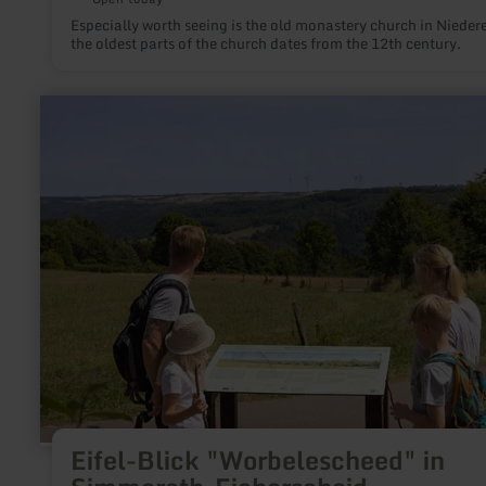
Especially worth seeing is the old monastery church in Nieder
the oldest parts of the church dates from the 12th century.
learn
more
about:
Eifel-
Blick
"Worbelescheed"
in
Simmerath-
Eicherscheid
Eifel-Blick "Worbelescheed" in