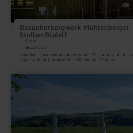
Besucherbergwerk Mühlenberger
Stollen Bleialf
Bleialf
closed today
Experience an adventure underground. The journey into the p
begins with the journey of the Mühlenberger Stollen.
learn
more
about:
Panoramablick
|
Eifelleiter-
Schaukelliege
Hochacht