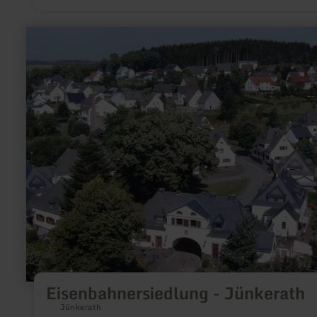
learn
more
about:
Eisenbahnersiedlung
-
Jünkerath
Eisenbahnersiedlung - Jünkerath
Jünkerath