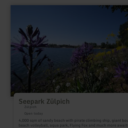
learn
more
about:
Seepark
Zülpich
Seepark Zülpich
Zülpich
Open today
4,000 sqm of sandy beach with pirate climbing ship, giant bo
beach volleyball, aqua park, Flying Fox and much more await