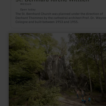
Wittlich
Open today
The St. Bernhard Church was planned under the direction of
Dechant Thommes by the cathedral architect Prof. Dr. Weyres
Cologne and built between 1953 and 1955.
learn
more
about:
Kottenheimer
Winfeld
-
Vulkanparkstation