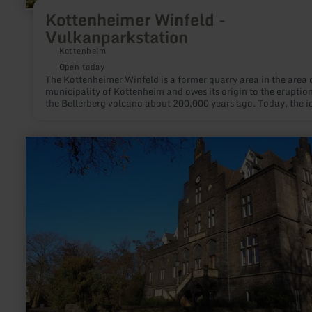
Kottenheimer Winfeld -
Vulkanparkstation
Kottenheim
Open today
The Kottenheimer Winfeld is a former quarry area in the area 
municipality of Kottenheim and owes its origin to the eruption
the Bellerberg volcano about 200,000 years ago. Today, the idyllic
pit landscape with its bizarre rock formations and relics from
bygone times, such as crane bases and pit cranes, is part of th
volcano park as a landscape monument.
learn
more
about:
Kaiserbahnhof