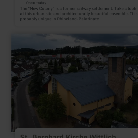
Open today
The "New Colony" is a former railway settlement. Take a look
at this urbanistic and architecturally beautiful ensemble. It is
probably unique in Rhineland-Palatinate.
learn
more
about:
St.
Bernhard
Kirche
Wittlich
St. Bernhard Kirche Wittlich