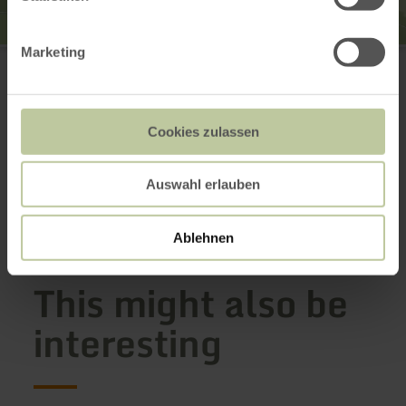
Marketing
Pfarrkirche St. Dionysius
Hauptstraße 42
56729 Kirchwald
(0049) 2655-1342
Email
Cookies zulassen
Website
Plan your arrival
Auswahl erlauben
Show on map
Ablehnen
This might also be
interesting