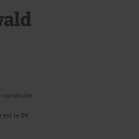
wald
é construite
 est le 09