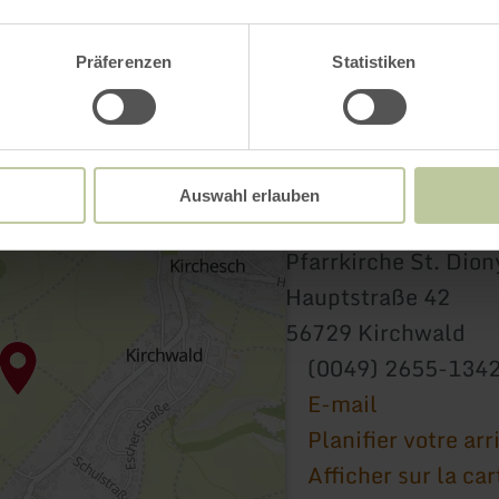
Präferenzen
Statistiken
Auswahl erlauben
Pfarrkirche St. Dion
Hauptstraße 42
56729 Kirchwald
(0049) 2655-134
E-mail
Planifier votre arr
Afficher sur la car