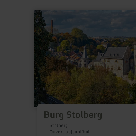
en
savoir
plus
sur
:
Burg
Stolberg
Burg Stolberg
Stolberg
Ouvert aujourd'hui