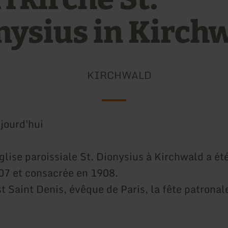
nysius in Kirch
KIRCHWALD
jourd'hui
glise paroissiale St. Dionysius à Kirchwald a ét
7 et consacrée en 1908.
t Saint Denis, évêque de Paris, la fête patronale