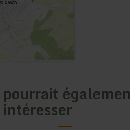
 pourrait égalemen
 intéresser