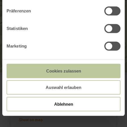
Präferenzen
Statistiken
Marketing
Cookies zulassen
Pfarrkirche Heiligste Dreifaltigkeit
Kirchstraße
56729 Monreal
Auswahl erlauben
(0049) 2656 240
Email
Ablehnen
Website
Plan your arrival
Show on map