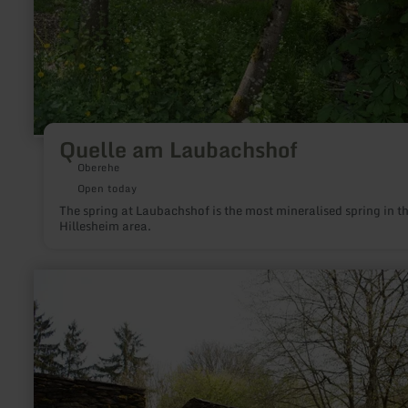
Quelle am Laubachshof
Oberehe
Open today
The spring at Laubachshof is the most mineralised spring in t
Hillesheim area.
learn
more
about:
Klosterruine
Mädburg
Kehrig