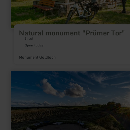
Natural monument "Prümer Tor"
Insul
Open today
Monument Goldloch
learn
more
about:
SternenBlick:
Nettersheim
"Zeitreise"