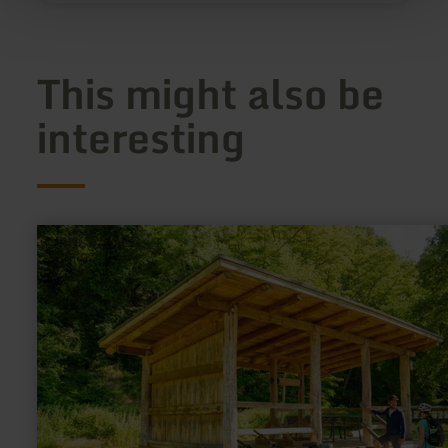
This might also be
interesting
learn
more
about:
Natural
monument
"Prümer
Tor"