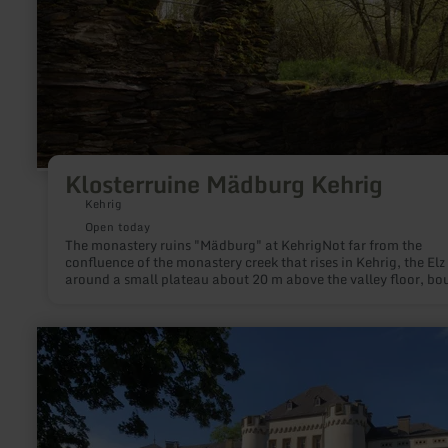
Klosterruine Mädburg Kehrig
Kehrig
Open today
The monastery ruins "Mädburg" at KehrigNot far from the
confluence of the monastery creek that rises in Kehrig, the Elz
around a small plateau about 20 m above the valley floor, b
on the northwest by a rocky steep slope. Here are world-seclu
between tall spruce trees and surrounded by thorny scrub, the
extensive remains of a small church, which leads to the stran
learn
name Mädburg.(Source: website of the local church Kehrig
more
http://www.kehrig-eifel.de/)
about:
Kewenig
Castle