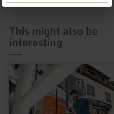
Show on map
This might also be
interesting
learn
more
about:
E-
bike
charging
station
Tourist-
Information
Hocheifel-
Nürburgring