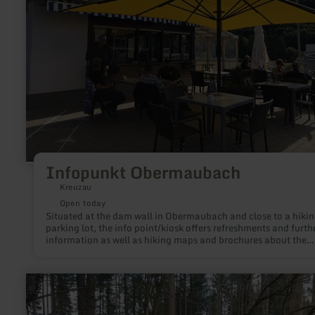
Infopunkt Obermaubach
Kreuzau
Open today
Situated at the dam wall in Obermaubach and close to a hiki
parking lot, the info point/kiosk offers refreshments and furth
information as well as hiking maps and brochures about the
popular Obermaubach and the region.
learn
more
about:
Parkplatz