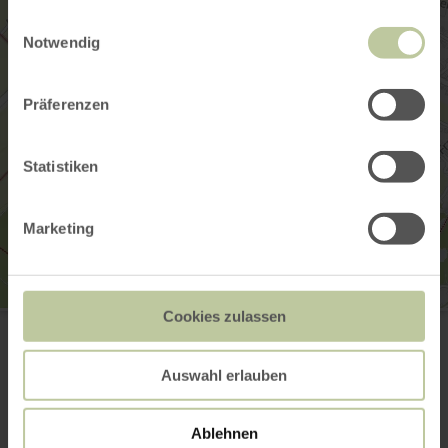
gesammelt haben.
Einwilligungsauswahl
Notwendig
Präferenzen
Statistiken
Marketing
Cookies zulassen
Rureifel Tourismus GmbH
Monschauer Str.
52385 Schmidt
+49 2473 55205 0
Auswahl erlauben
Email
Plan your arrival
Ablehnen