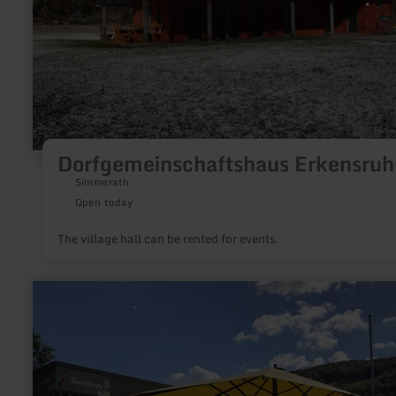
Dorfgemeinschaftshaus Erkensruh
Simmerath
Open today
The village hall can be rented for events.
learn
more
about:
Infopunkt
Obermaubach