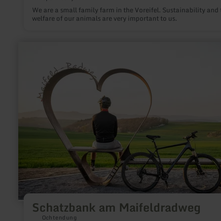
We are a small family farm in the Voreifel. Sustainability and 
welfare of our animals are very important to us.
learn
more
about:
Schatzbank
am
Maifeldradweg
Schatzbank am Maifeldradweg
Ochtendung