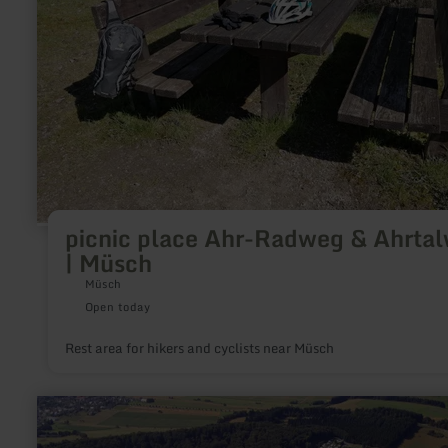
|
Müsch
picnic place Ahr-Radweg & Ahrta
| Müsch
Müsch
Open today
Rest area for hikers and cyclists near Müsch
learn
more
about: