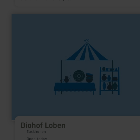
learn
more
about:
Biohof
Loben
Biohof Loben
Euskirchen
Open today