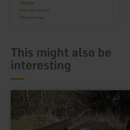
Website
Plan your arrival
Show on map
This might also be
interesting
learn
more
about:
picnic
place
Ahr-
Radweg
&amp;
Ahrtalweg