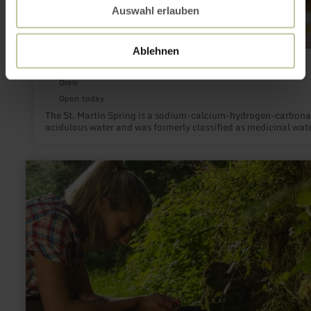
Auswahl erlauben
Ablehnen
St. Martin Quelle Dreis
Dreis
Open today
The St. Martin Spring is a sodium-calcium-hydrogen-carbona
acidulous water and was formerly classified as medicinal wate
learn
more
about:
Maischquelle