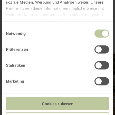
soziale Medien, Werbung und Analysen weiter. Unsere
Partner führen diese Informationen möglicherweise mit
This might also be
weiteren Daten zusammen, die Sie ihnen bereitgestellt
haben oder die sie im Rahmen Ihrer Nutzung der Dienste
interesting
gesammelt haben.
Einwilligungsauswahl
Notwendig
Präferenzen
learn
more
about:
Statistiken
St.
Martin
Quelle
Dreis
Marketing
Cookies zulassen