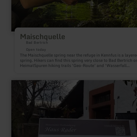
Maischquelle
Bad Bertrich
Open today
The Maischquelle spring near the refuge in Kennfus is a layere
spring. Hikers can find this spring very close to Bad Bertrich o
HeimatSpuren hiking trails ‘Geo-Route’ and ‘Wasserfall
Erlebnisroute’.
learn
more
about:
Haus
Rader
Lüxem