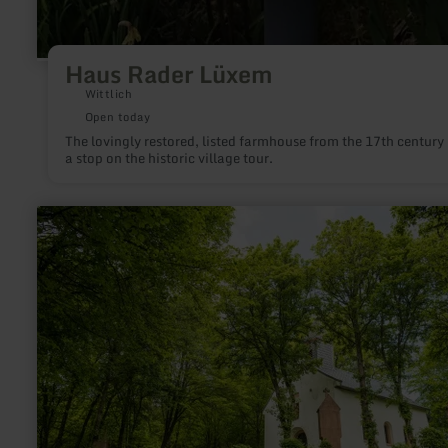
Haus Rader Lüxem
Wittlich
Open today
The lovingly restored, listed farmhouse from the 17th century 
a stop on the historic village tour.
learn
more
about:
Heyerberg
mit
Kapelle