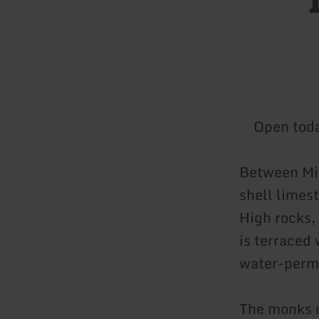
Open tod
Between Min
shell limes
High rocks, 
is terraced 
water-perme
The monks o