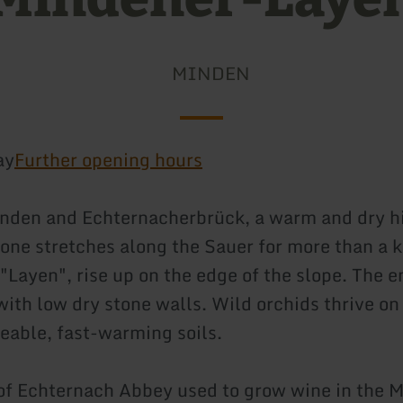
MINDEN
ay
Further opening hours
den and Echternacherbrück, a warm and dry hil
tone stretches along the Sauer for more than a k
"Layen", rise up on the edge of the slope. The e
with low dry stone walls. Wild orchids thrive on
able, fast-warming soils.
f Echternach Abbey used to grow wine in the 