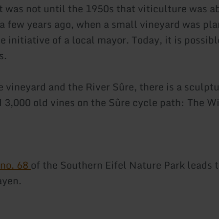
it was not until the 1950s that viticulture was 
l a few years ago, when a small vineyard was pl
e initiative of a local mayor. Today, it is possib
s.
 vineyard and the River Sûre, there is a sculpt
 3,000 old vines on the Sûre cycle path: The W
 no. 68
of the Southern Eifel Nature Park leads 
ayen.