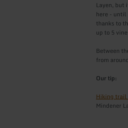
Layen, but 
here - unti
thanks to th
up to 5 vine
Between the
from around
Our tip:
Hiking trail
Mindener L