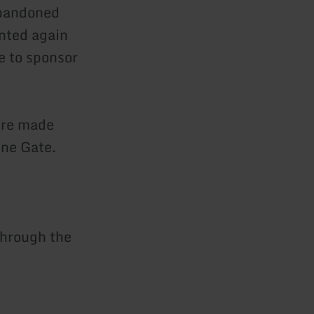
abandoned
anted again
le to sponsor
ure made
ine Gate.
through the