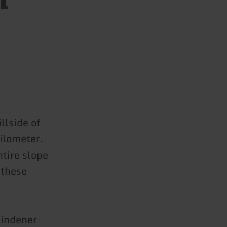
lside of
ilometer.
ntire slope
 these
Mindener