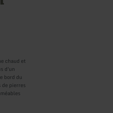
ne chaud et
us d'un
le bord du
 de pierres
erméables