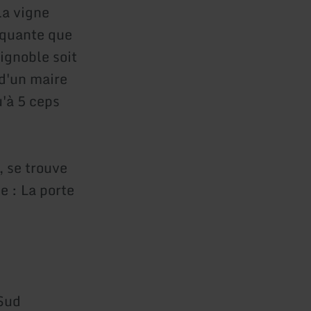
la vigne
nquante que
vignoble soit
 d'un maire
u'à 5 ceps
, se trouve
e : La porte
 Sud