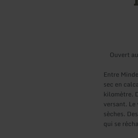
Ouvert au
Entre Minde
sec en calca
kilomètre. D
versant. Le
sèches. Des
qui se réch