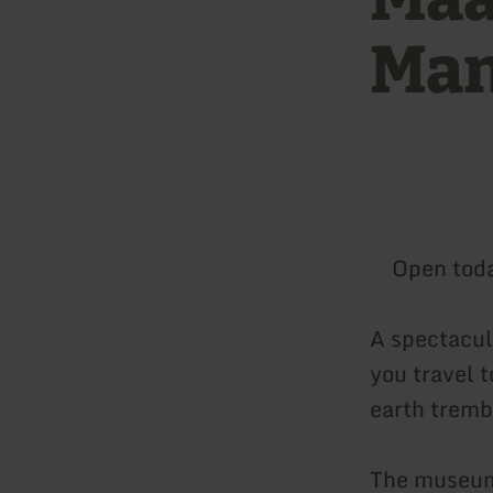
Man
Open tod
A spectacul
you travel t
earth tremb
The museum 