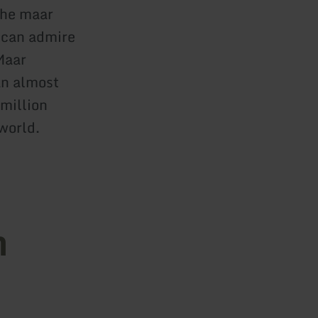
the maar
 can admire
Maar
an almost
million
world.
n