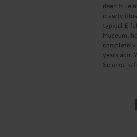
deep blue m
clearly ill
typical Eife
Museum, how
completely 
years ago. 
Science is 