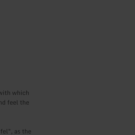
 with which
nd feel the
el", as the