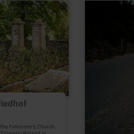
learn
more
about:
Erlebnisraum
Römerstrasse
riedhof
 the Finkenberg Church,
y Tillmann Roland in