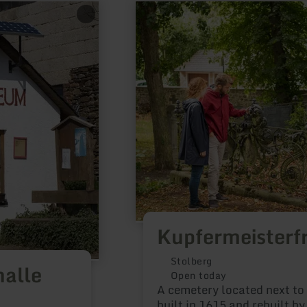
learn
more
about:
Kupfermeisterfriedhof
Kupfermeisterf
Stolberg
alle
Open today
A cemetery located next to
built in 1615 and rebuilt b