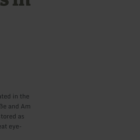
ated in the
aße and Am
stored as
eat eye-