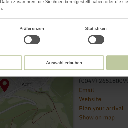
 Daten zusammen, die Sie ihnen bereitgestellt haben oder die s
n.
Präferenzen
Statistiken
St. Hubertus Kapell
Ecke Hauptstraße/ 
Auswahl erlauben
56729 Acht
(0049) 26518009
Email
Website
Plan your arrival
Show on map