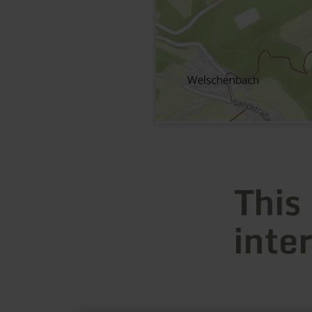
This
inte