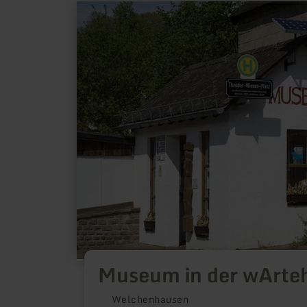
learn
more
about:
Museum
in
der
wArtehalle
Museum in der wArteh
Welchenhausen