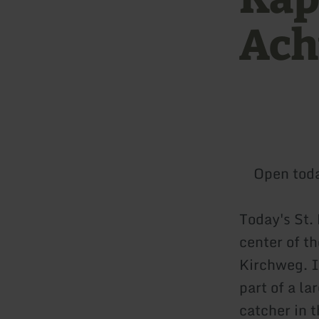
Ach
Open tod
Today's St. 
center of t
Kirchweg. I
part of a l
catcher in t