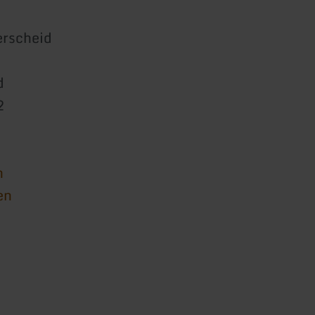
rscheid
d
2
n
en