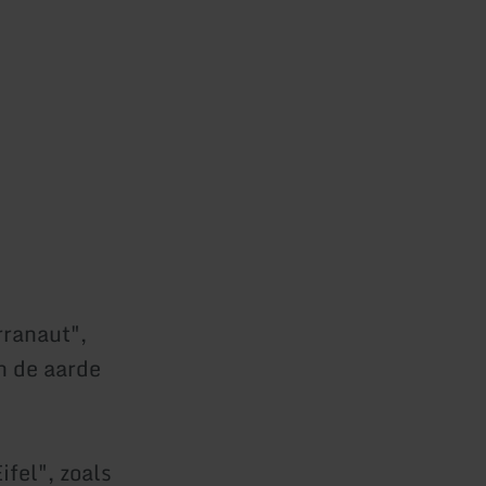
rranaut",
n de aarde
fel", zoals