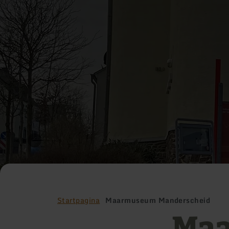
Startpagina
Maarmuseum Manderscheid
Ma