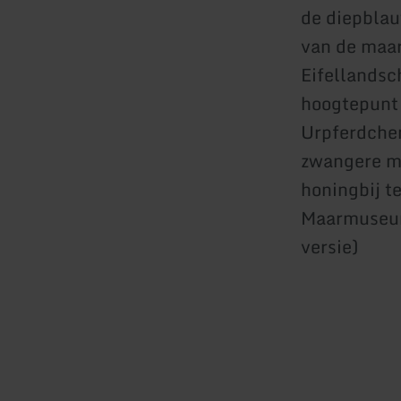
de diepbla
van de maar
Eifellandsc
hoogtepunt 
Urpferdchen
zwangere me
honingbij t
Maarmuseum
versie)