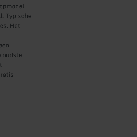
oopmodel
d. Typische
es. Het
 een
e oudste
t
ratis