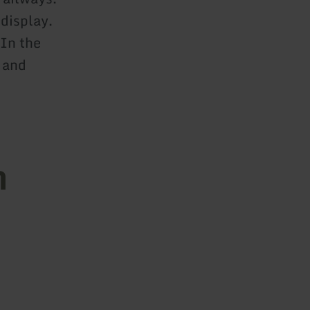
 display.
 In the
' and
n