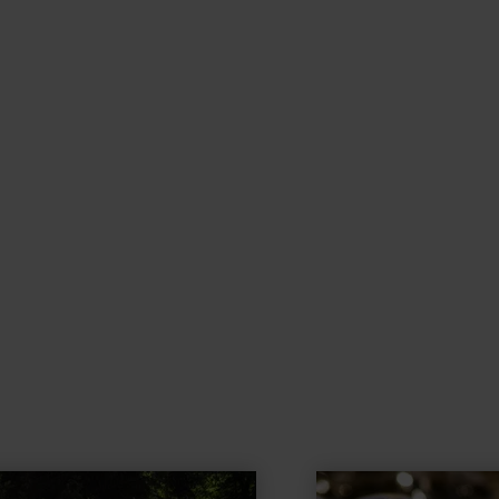
learn
more