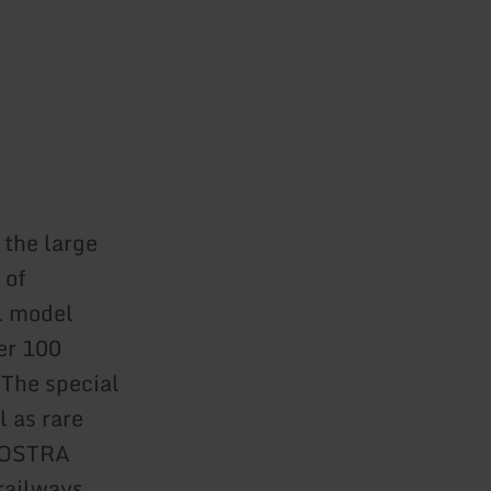
 the large
 of
al model
er 100
 The special
 as rare
n OSTRA
railways.