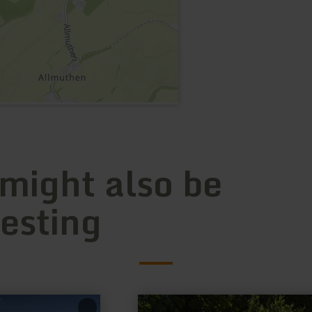
 might also be
resting
learn
more