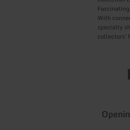
Fascinating
With connec
specialty s
collectors' 
Openin