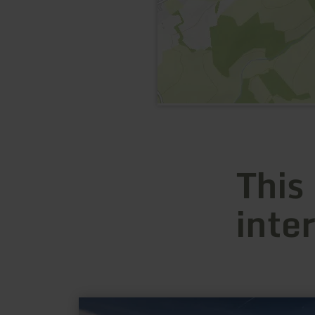
This
inte
learn
more