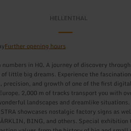
HELLENTHAL
ay
Further opening hours
in numbers in H0. A journey of discovery through
of little big dreams. Experience the fascination
 precision, and growth of one of the first digit
 Europe. 2,000 m of tracks transport you with ov
 wonderful landscapes and dreamlike situations.
OSTRA showcases nostalgic factory signs as well
MÄRKLIN, BING, and others. Special exhibitio
asting values from the history of big and small 