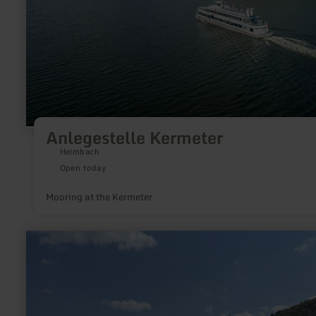
Anlegestelle Kermeter
Heimbach
Open today
Mooring at the Kermeter
learn
more
about:
Anlegestelle
Woffelsbach