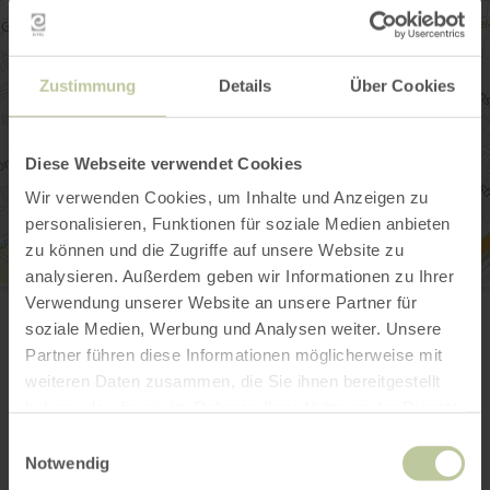
Zustimmung
Details
Über Cookies
Diese Webseite verwendet Cookies
Wir verwenden Cookies, um Inhalte und Anzeigen zu
personalisieren, Funktionen für soziale Medien anbieten
zu können und die Zugriffe auf unsere Website zu
analysieren. Außerdem geben wir Informationen zu Ihrer
Tourist-Information Wittlich Stadt & Land
Verwendung unserer Website an unsere Partner für
Marktplatz / Neustraße 2
soziale Medien, Werbung und Analysen weiter. Unsere
54516 Wittlich
0049 6571 146624
Partner führen diese Informationen möglicherweise mit
Email
weiteren Daten zusammen, die Sie ihnen bereitgestellt
Website
haben oder die sie im Rahmen Ihrer Nutzung der Dienste
gesammelt haben.
Plan your arrival
Einwilligungsauswahl
Show on map
Notwendig