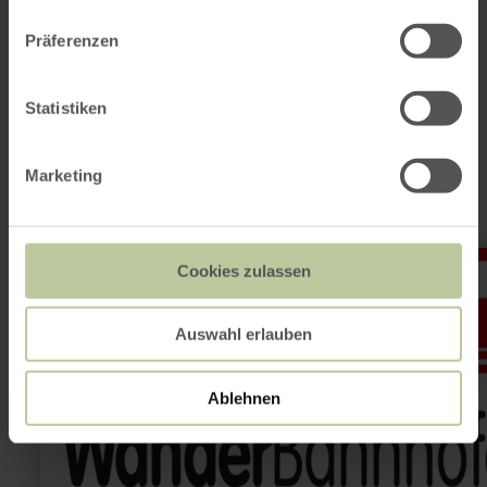
Präferenzen
This might also be
Statistiken
interesting
Marketing
learn
Cookies zulassen
more
about:
Rad-
und
Auswahl erlauben
Wanderbahnhof
Weilerswist
Ablehnen