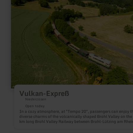
Expreß
Vulkan-Expreß
Niederzissen
Open today
In a cozy atmosphere, at "Tempo 20", passengers can enjoy t
diverse charms of the volcanically shaped Brohl Valley on the
km long Brohl Valley Railway between Brohl-Lützing am Rhei
Kempenich-Engeln. During a 90-minute drive, the volcano ex
the narrow-gauge railway, winds through the sometimes very