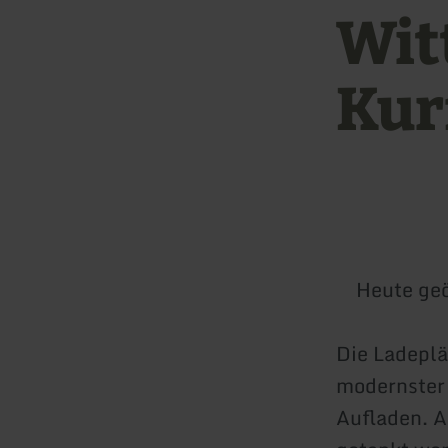
Wit
Kur
Heute geö
Die Ladeplät
modernster 
Aufladen. 