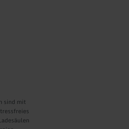
h sind mit
tressfreies
-Ladesäulen