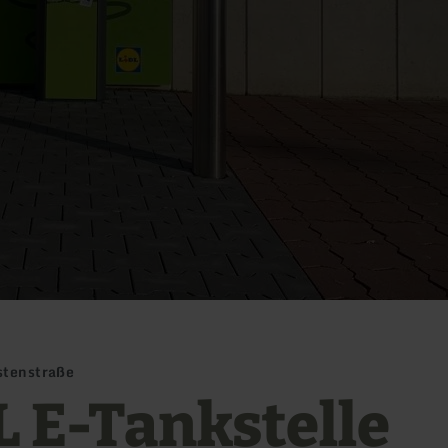
stenstraße
L E-Tankstelle