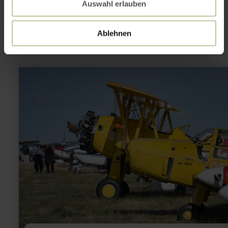
Auswahl erlauben
interesting
Ablehnen
learn
more
about:
Segelflugplatz
Wershofen