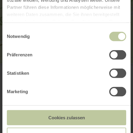
Partner führen diese Informationen möglicherweise mit
weiteren Daten zusammen, die Sie ihnen bereitgestellt
haben oder die sie im Rahmen Ihrer Nutzung der Dienste
gesammelt haben.
Einwilligungsauswahl
Notwendig
Präferenzen
Bahnhof Nettersheim
Bahnhofstr. 14-16
Statistiken
53947 Nettersheim
Website
Plan your arrival
Marketing
Show on map
Cookies zulassen
This might also be