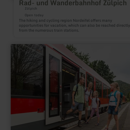
Rad- und Wanderbahnhof Zülpich
Zülpich
Open today
The hiking and cycling region Nordeifel offers many
opportunities for vacation, which can also be reached directly
from the numerous train stations.
learn
more
about:
Hauptbahnhof
Wittlich-
Wengerohr