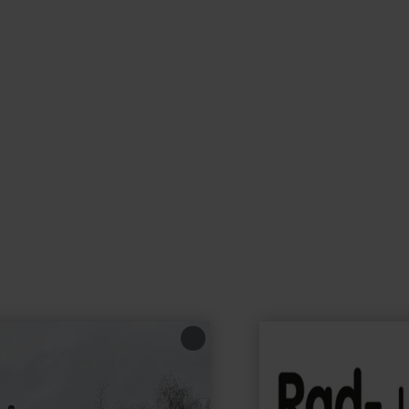
learn
more
about:
Rad-
und
Wanderbahnhof