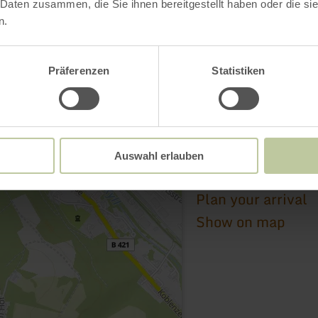
 Daten zusammen, die Sie ihnen bereitgestellt haben oder die s
n.
Bahnhof
Präferenzen
Statistiken
Bahnhofstraße 9
54584 Jünkerath
+49 6591 131203
Email
Auswahl erlauben
Website
Plan your arrival
Show on map