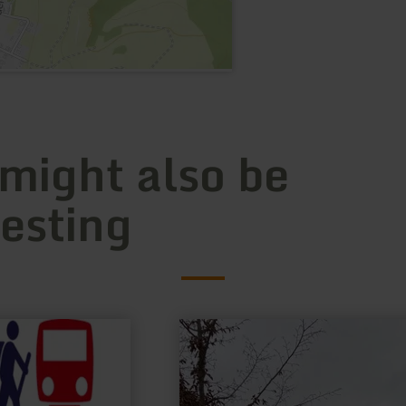
 might also be
resting
learn
more
about:
Innogy
E-
Tankstelle