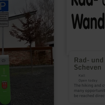
Scheven
Rad- und
Scheven
Kall
Open today
The hiking and c
many opportuniti
be reached direc
stations.