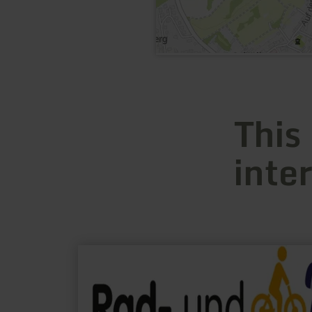
This
inte
learn
more
about:
Rad-
und
Wanderbahnhof