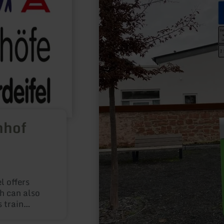
Wittlich
Karrstraße
nhof
l offers
h can also
 train