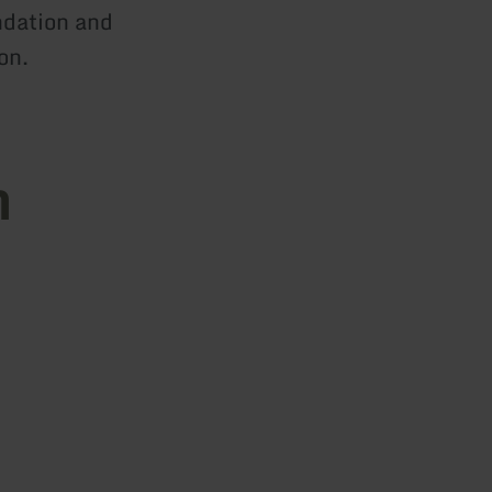
ndation and
on.
n