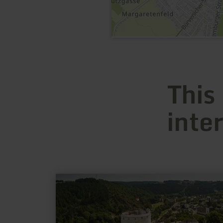
This
inte
learn
more
about:
Burg
Reifferscheid