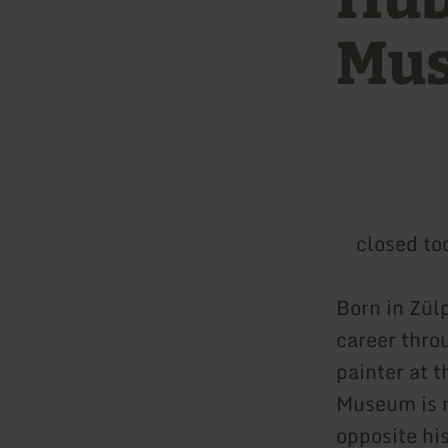
Mu
closed to
Born in Zül
career thro
painter at 
Museum is n
opposite hi