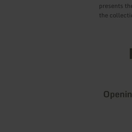
presents th
the collecti
Openin