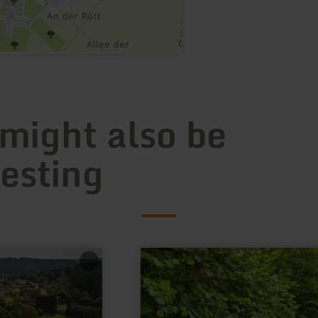
 might also be
resting
learn
more
about:
Römische
Eifelwasserleitung
//