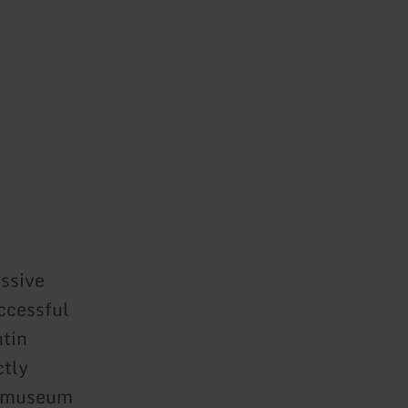
essive
uccessful
ntin
ctly
rn museum