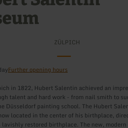
seum
ZÜLPICH
day
Further opening hours
pich in 1822, Hubert Salentin achieved an impr
ugh talent and hard work - from nail smith to s
the Düsseldorf painting school. The Hubert Sale
ow located in the center of his birthplace, dire
s lavishly restored birthplace. The new, mode