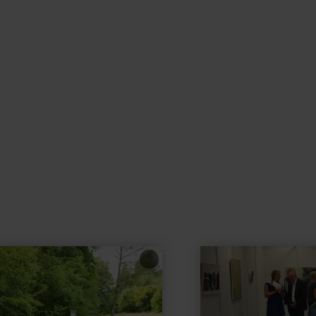
learn
more
about:
Europäische
Vereinigung
Bildender