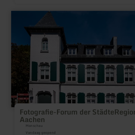
meer
informatie
over:
Fotografie-
Forum
der
StädteRegion
Aachen
Fotografie-Forum der StädteRegio
Aachen
Monschau
Vandaag geopend