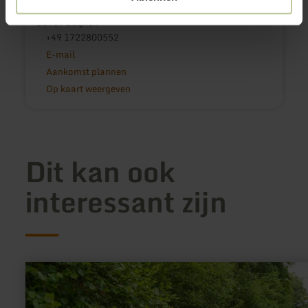
Kölnstr. 2
53909 Zülpich
+49 1722800552
E-mail
Aankomst plannen
Op kaart weergeven
Dit kan ook
interessant zijn
meer
informatie
over:
Römische