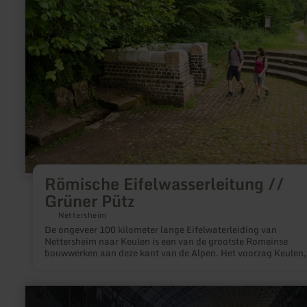
Eifelwasserleitung
//
Grüner
Pütz
Römische Eifelwasserleitung //
Grüner Pütz
Nettersheim
De ongeveer 100 kilometer lange Eifelwaterleiding van
Nettersheim naar Keulen is een van de grootste Romeinse
bouwwerken aan deze kant van de Alpen. Het voorzag Keulen,
provinciehoofdstad van Neder-Germanië, van vers water van 
einde van de 1e tot de 3e eeuw na Christus.
meer
informatie