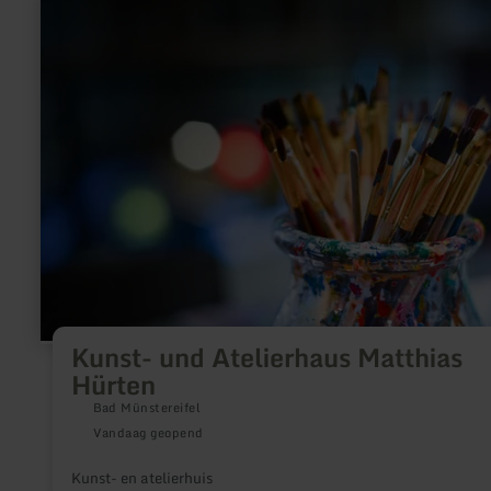
informatie
over:
Kunst-
und
Atelierhaus
Matthias
Hürten
Kunst- und Atelierhaus Matthias
Hürten
Bad Münstereifel
Vandaag geopend
Kunst- en atelierhuis