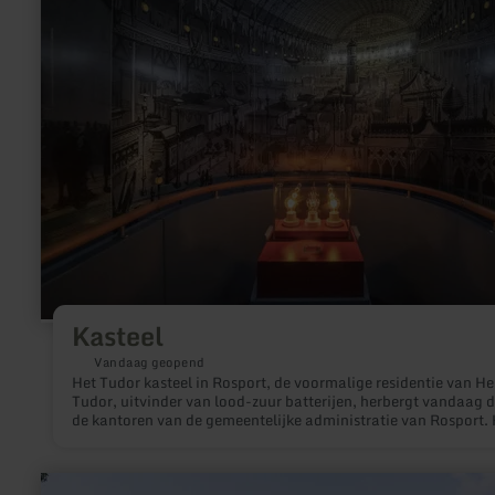
over:
Kasteel
Kasteel
Vandaag geopend
Het Tudor kasteel in Rosport, de voormalige residentie van He
Tudor, uitvinder van lood-zuur batterijen, herbergt vandaag 
de kantoren van de gemeentelijke administratie van Rosport. 
Tudor (1859-1928) uitvinder van de loodaccu is in1859 in Ro
(Luxemburg) geboren; In hetzelfde jaar als de lood accu is
uitgevonden. Zijn uitvinder, Gaston Planté, is nooit verder g
meer
dan de experimentele fase. Henri Tudor, die al vroeg geïntere