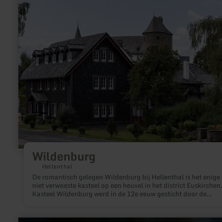
informatie
was in elektrotechniek, volgde als student verschillende lezin
over:
van Planté en Faure over elektrische batterijen.In deze tijd is 
Wildenburg
Luxemburgse regelmatig per brief in contact met de Amerika
Thomas Edison, die de eerste gloeilamp uitvindt in 1878. In 1
tijdens zijn studies, slaagt Henri Tudor er in een industrieel p
te ontwikkelen uit het proefmodel van Planté en Fauré. Deze e
Tudor batterij loopt 16 jaar zonder onderbreking. Hij maakt g
van een Dynamo, die hij zelf heeft ontwikkeld en heft verbon
de watermolen van Rosport. In 1885 is het kasteel van de Tud
Rosport een van de eerste landgoederen wereldwijd, die over 
hydro-elektrische installatie beschikt.Henri Tudor patenteerd 
elektrische accu en wordt tevens de uitvinder van de loodbater
hulp van zijn broer Hubert bouwde hij het eerste elektrische
verlichtingssysteem in 1886 in Echternach. In 1890 zijn er
wereldwijd 1200 lood-zuur batterijen van het merk Tudor in
werking. Maar de oorzaak van zijn succes wordt hem uiteindel
fataal. Henri Tudor wordt, als gevolg van zijn onvermoeibare
onderzoek, ziek van loodvergiftung. Hij overleed op 31 mei 19
Wildenburg
Hellenthal
De romantisch gelegen Wildenburg bij Hellenthal is het enige
niet verwoeste kasteel op een heuvel in het district Euskirchen
Kasteel Wildenburg werd in de 12e eeuw gesticht door de
Reifferscheiders.
meer