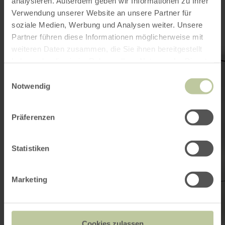
interesting
analysieren. Außerdem geben wir Informationen zu Ihrer
Verwendung unserer Website an unsere Partner für
soziale Medien, Werbung und Analysen weiter. Unsere
Partner führen diese Informationen möglicherweise mit
weiteren Daten zusammen, die Sie ihnen bereitgestellt
learn
haben oder die sie im Rahmen Ihrer Nutzung der Dienste
more
gesammelt haben.
about:
Einwilligungsauswahl
Kapelle
Notwendig
"Zur
Geburt
Marias"
in
Präferenzen
Langscheid
Statistiken
Marketing
Cookies zulassen