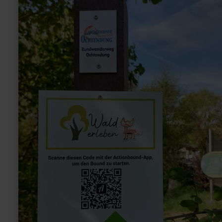
more
about:
Actionbound:
Wald
erleben