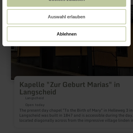
Auswahl erlauben
Ablehnen
Kapelle "Zur Geburt Marias" in
Langscheid
Langscheid
Open today
The present day chapel "To the Birth of Mary" in Helleweg 3 in
Langscheid was built in 1847 and is accessible during the day. 
located diagonally across from the impressive village linden i
center of the village. The small community of Langscheid itself
idyllically located in the middle of the juniper heaths.