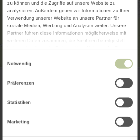
zu können und die Zugriffe auf unsere Website zu
analysieren. Außerdem geben wir Informationen zu Ihrer
Verwendung unserer Website an unsere Partner für
soziale Medien, Werbung und Analysen weiter. Unsere
Partner führen diese Informationen möglicherweise mit
weiteren Daten zusammen, die Sie ihnen bereitgestellt
haben oder die sie im Rahmen Ihrer Nutzung der Dienste
gesammelt haben.
Einwilligungsauswahl
Notwendig
Herrenstraße
Herrenstraße
56294 Münstermaifeld
Präferenzen
Aankomst plannen
Op kaart weergeven
Statistiken
Marketing
Dit kan ook