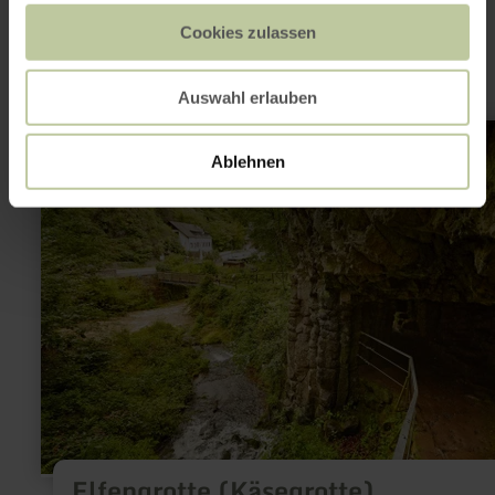
interessant zijn
Cookies zulassen
Auswahl erlauben
meer
informatie
Ablehnen
over:
Elfengrotte
(Käsegrotte)
Elfengrotte (Käsegrotte)