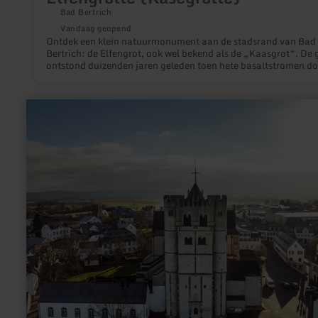
Bad Bertrich
Vandaag geopend
Ontdek een klein natuurmonument aan de stadsrand van Bad
Bertrich: de Elfengrot, ook wel bekend als de „Kaasgrot“. De 
ontstond duizenden jaren geleden toen hete basaltstromen do
het Üssbachdal vloeiden en het dal in een nieuwe vorm gaven
Elfengrot ligt niet ver van de ruisende Elbesbach waterval en 
een sprookjesachtige magie die u moet ontdekken.
meer
informatie
over:
Stiftskirche
St.
Martin
und
St.
Severus