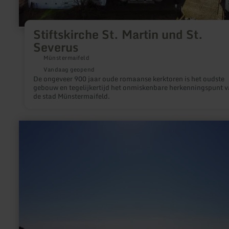
Stiftskirche St. Martin und St.
Severus
Münstermaifeld
Vandaag geopend
De ongeveer 900 jaar oude romaanse kerktoren is het oudste
gebouw en tegelijkertijd het onmiskenbare herkenningspunt 
de stad Münstermaifeld.
meer
informatie
over:
Aussichtsplattform
„Am
Johannesknecht"
in
St.
Johann