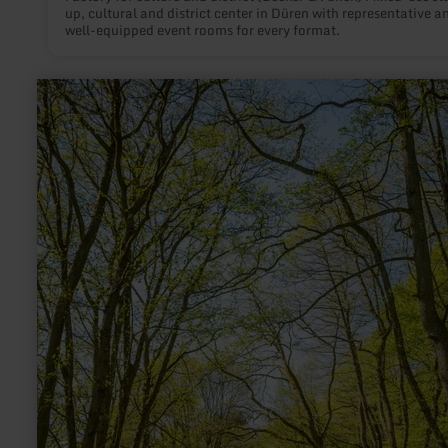
up, cultural and district center in Düren with representative a
well-equipped event rooms for every format.
learn
more
about:
Der
Weberplatz
–
Symbol
des
Handwerks