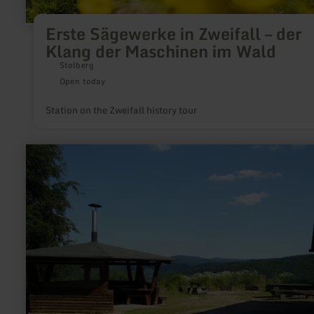
Erste Sägewerke in Zweifall – der
Klang der Maschinen im Wald
Stolberg
Open today
Station on the Zweifall history tour
learn
more
about:
Martinshütte
Wanderfreunde
Schuld/Ahr