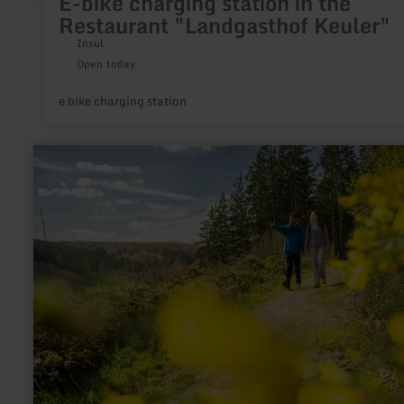
E-bike charging station in the
Restaurant "Landgasthof Keuler"
Insul
Open today
e bike charging station
learn
more
about:
Erste
Sägewerke
in
Zweifall
–
der
Klang
der
Maschinen
im
Wald