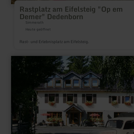
Rastplatz am Eifelsteig "Op em
Demer" Dedenborn
Simmerath
Heute geöffnet
Rast- und Erlebnisplatz am Eifelsteig.
mehr
erfahren
zu:
Lachsräucherei
Von
SER|
Geschäft