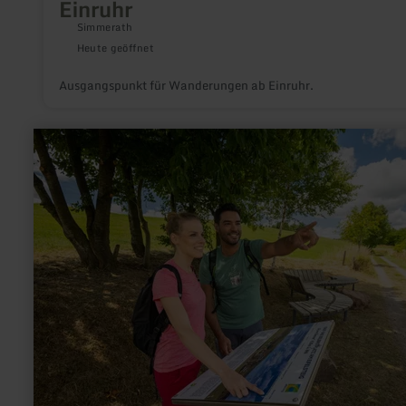
Einruhr
Simmerath
Heute geöffnet
Ausgangspunkt für Wanderungen ab Einruhr.
mehr
erfahren
zu:
Rastplatz
am
Eifelsteig
"Op
em
Demer"
Dedenborn