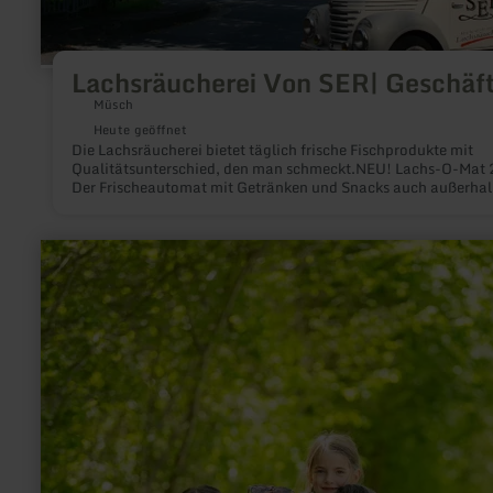
Lachsräucherei Von SER| Geschäf
Müsch
Heute geöffnet
Die Lachsräucherei bietet täglich frische Fischprodukte mit
Qualitätsunterschied, den man schmeckt.NEU! Lachs-O-Mat 
Der Frischeautomat mit Getränken und Snacks auch außerhal
der Öffnungszeiten
mehr
erfahren
zu:
Ich
bin
das
Herz
aus
Holz