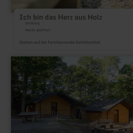
Ich bin das Herz aus Holz
Stolberg
Heute geöffnet
Station auf der Familienrunde Solchbachtal
mehr
erfahren
zu:
Wald-
Jugendcamp
Stadtkyll