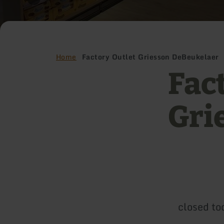
Home
Factory Outlet Griesson DeBeukelaer
Fac
Gri
closed to