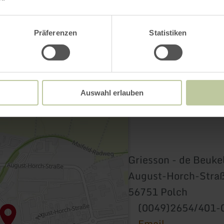
Präferenzen
Statistiken
Auswahl erlauben
Griesson - de Beuk
August-Horch-Straß
56751 Polch
(0049)2654/401-
Email