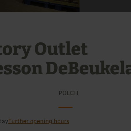
tory Outlet
esson DeBeukel
POLCH
day
Further opening hours