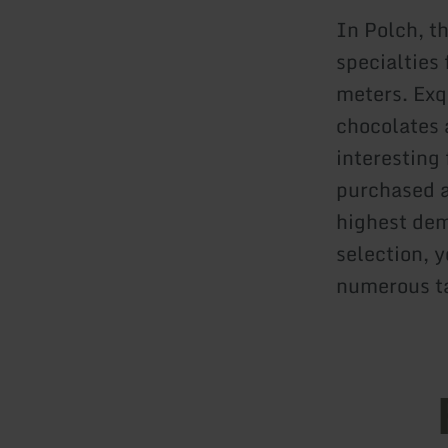
In Polch, t
specialties
meters. Exqu
chocolates 
interesting
purchased a
highest dem
selection, y
numerous ta