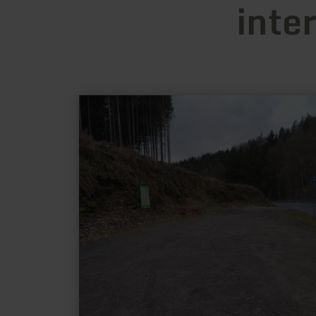
inte
learn
more
about:
Wanderparkplatz
Holder
Knipp