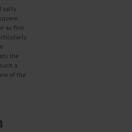
 salty
 square
r as fine
rticularly
be
ets the
 such a
one of the
n