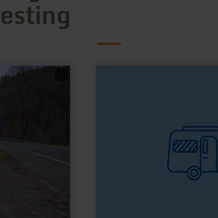
resting
learn
more
about:
Campingplatz
Dieffenbachtal
Schleiden