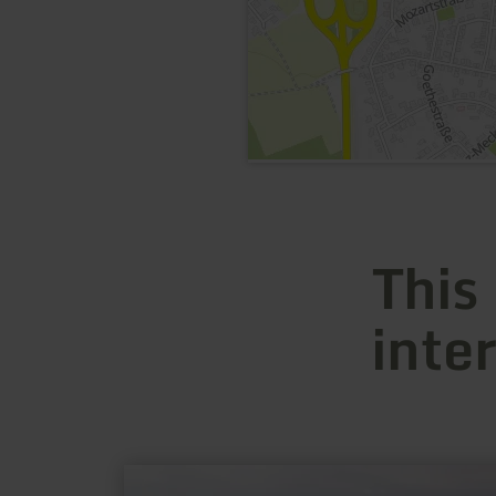
This
inte
learn
more