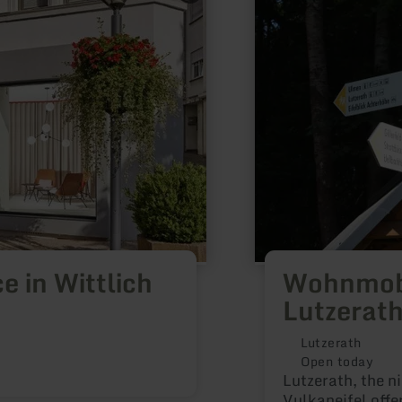
about:
Wohnmobilstellplatz
Lutzerath
 in Wittlich
Wohnmobi
Lutzerat
Lutzerath
Open today
Lutzerath, the ni
Vulkaneifel offe