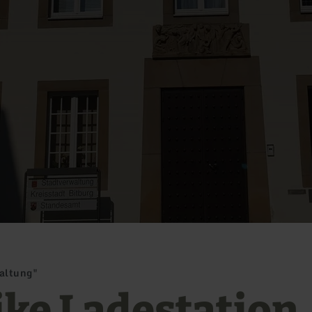
waltung"
ike Ladestation