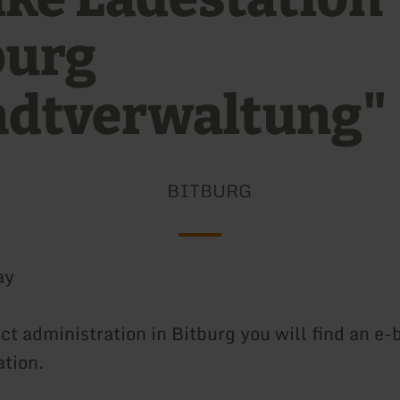
burg
adtverwaltung"
BITBURG
ay
ict administration in Bitburg you will find an e-
ation.