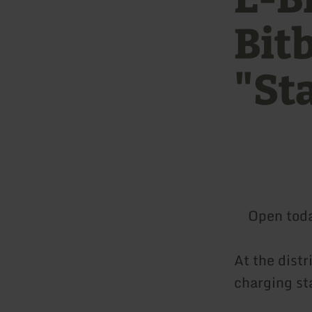
Bit
"St
Open tod
At the distr
charging st