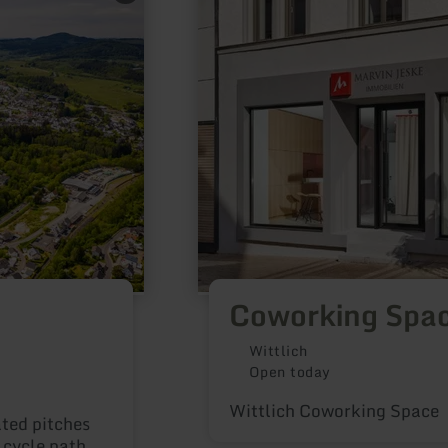
about:
Coworking
Space
in
Wittlich
Coworking Space
Wittlich
Open today
Wittlich Coworking Space
ted pitches
 cycle path.