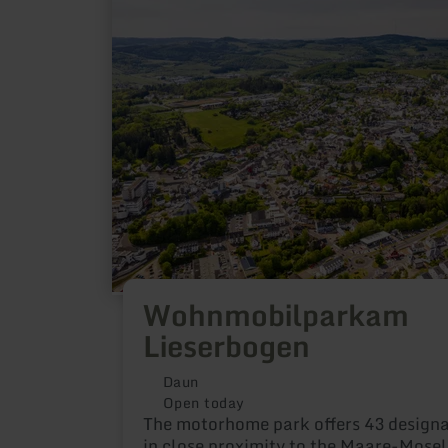
about:
Wohnmobilparkam
Lieserbogen
Wohnmobilparkam
Lieserbogen
Daun
Open today
The motorhome park offers 43 designa
in close proximity to the Maare-Mosel