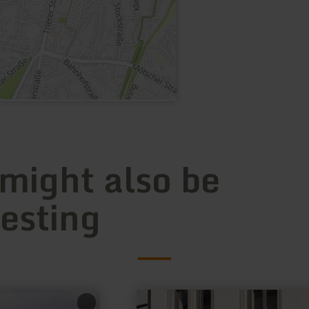
 might also be
resting
learn
more