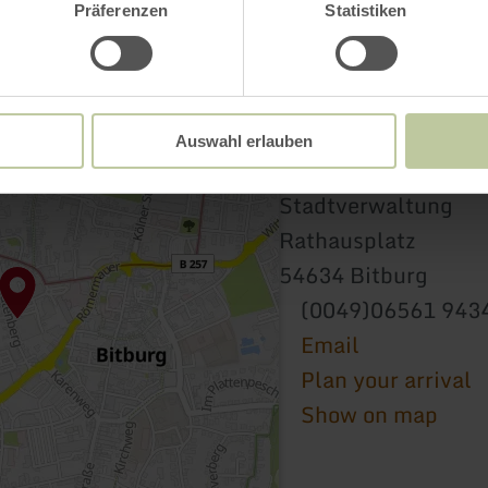
Präferenzen
Statistiken
Auswahl erlauben
E-Bike Ladestation 
Stadtverwaltung
Rathausplatz
54634 Bitburg
(0049)06561 943
Email
Plan your arrival
Show on map