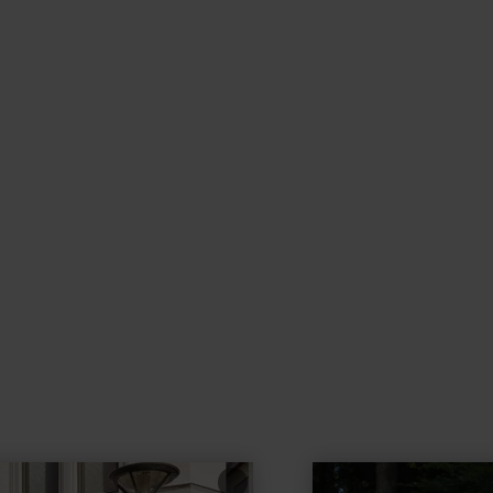
learn
more