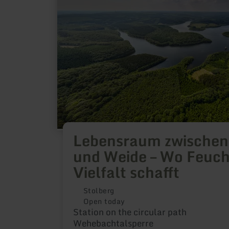
und
Weide
–
Wo
Feuchtigkeit
Vielfalt
schafft
Lebensraum zwischen
und Weide – Wo Feuch
Vielfalt schafft
Stolberg
Open today
Station on the circular path
Wehebachtalsperre