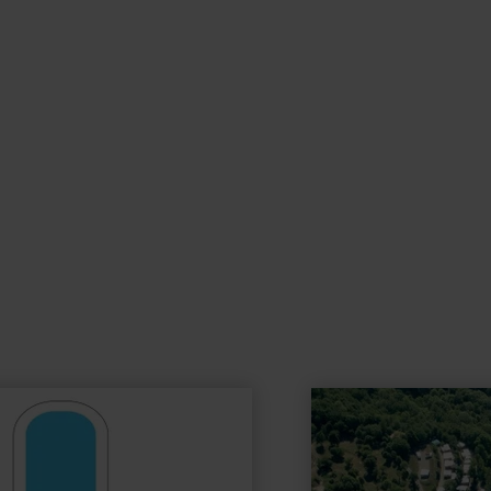
learn
more
about:
Wohnmobilstellplätze
Camping-
Nimseck