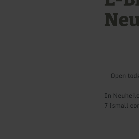
Neu
Open tod
In Neuheile
7 (small co