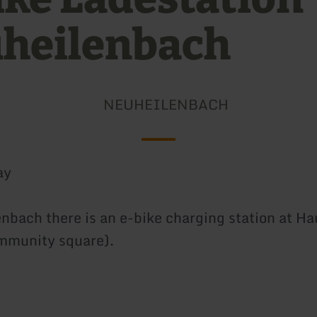
heilenbach
NEUHEILENBACH
ay
nbach there is an e-bike charging station at Ha
mmunity square).