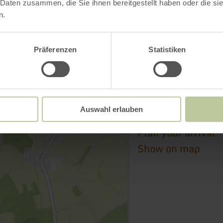
 Daten zusammen, die Sie ihnen bereitgestellt haben oder die s
n.
E-Bike Ladestation
Präferenzen
Statistiken
Hauptstraße 7
54597 Neuheilenba
(0049) 06561 94
Auswahl erlauben
Email
Plan your arrival
Show on map