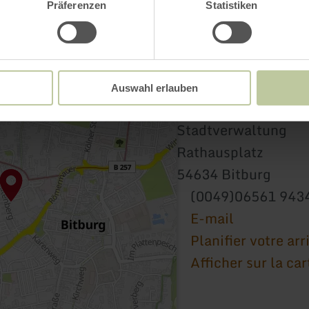
Präferenzen
Statistiken
Auswahl erlauben
E-Bike Ladestation 
Stadtverwaltung
Rathausplatz
54634 Bitburg
(0049)06561 943
E-mail
Planifier votre arr
Afficher sur la car