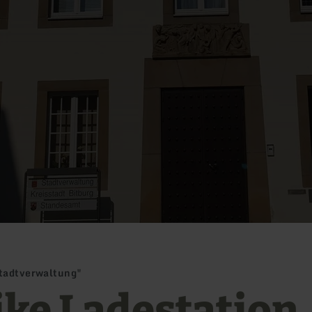
Stadtverwaltung"
ike Ladestation