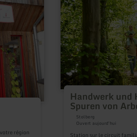
plus
sur
:
Handwerk
und
Hämmer
–
Spuren
von
Arbeit
im
Dorf
Handwerk und 
Spuren von Arbe
Stolberg
Ouvert aujourd'hui
votre région
Station sur le circuit famili