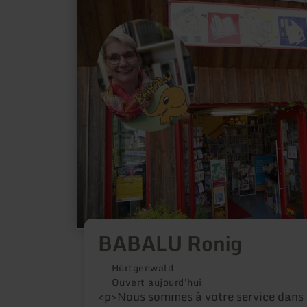
plus
sur
:
BABALU
Ronig
BABALU Ronig
Hürtgenwald
Ouvert aujourd'hui
<p>Nous sommes à votre service dans 