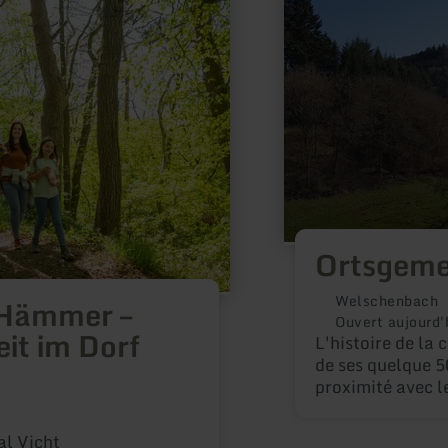
plus
sur
:
Ortsgemeinde
Welschenbach
Ortsgeme
Welschenbach
Hämmer –
Ouvert aujourd'
it im Dorf
L'histoire de l
de ses quelque 5
proximité avec le ch
idyllique entouré
entre les distri
al Vicht