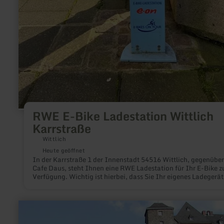
RWE E-Bike Ladestation Wittlich
Karrstraße
Wittlich
Heute geöffnet
In der Karrstraße 1 der Innenstadt 54516 Wittlich, gegenüber
Cafe Daus, steht Ihnen eine RWE Ladestation für Ihr E-Bike z
Verfügung. Wichtig ist hierbei, dass Sie Ihr eigenes Ladegerät
Gepäck mit dabei haben. Das Aufladen ihres E-Bikes ist koste
mehr
erfahren
zu: