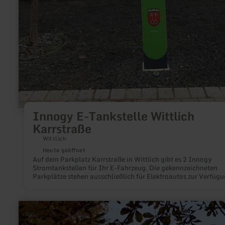
Innogy E-Tankstelle Wittlich
Karrstraße
Wittlich
Heute geöffnet
Auf dem Parkplatz Karrstraße in Wittlich gibt es 2 Innogy
Stromtankstellen für Ihr E-Fahrzeug. Die gekennzeichneten
Parkplätze stehen ausschließlich für Elektroautos zur Verfügu
In der Zeit der Aufladung sind die Parkplätze kostenfrei.
mehr
erfahren
zu: