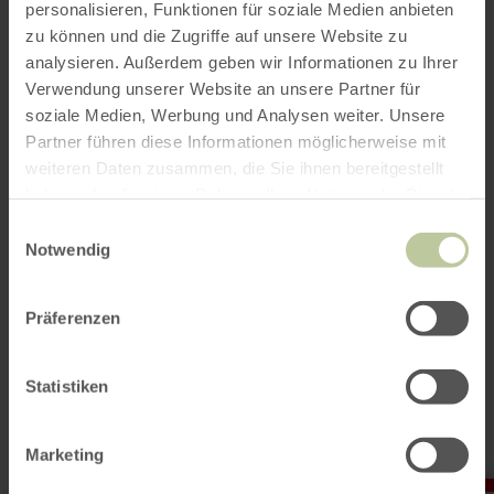
Bahnhofstraße 9
personalisieren, Funktionen für soziale Medien anbieten
54584 Jünkerath
zu können und die Zugriffe auf unsere Website zu
+49 6591 131203
analysieren. Außerdem geben wir Informationen zu Ihrer
E-Mail
Verwendung unserer Website an unsere Partner für
Webseite
soziale Medien, Werbung und Analysen weiter. Unsere
Anreise planen
Partner führen diese Informationen möglicherweise mit
in Karte anzeigen
weiteren Daten zusammen, die Sie ihnen bereitgestellt
haben oder die sie im Rahmen Ihrer Nutzung der Dienste
gesammelt haben.
Einwilligungsauswahl
Notwendig
Das könnte auch
noch interessant
Präferenzen
sein
Statistiken
Marketing
mehr