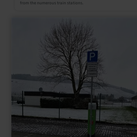
from the numerous train stations.
learn
more
about:
Innogy
E-
Tankstelle
Wittlich
Sportzentrum