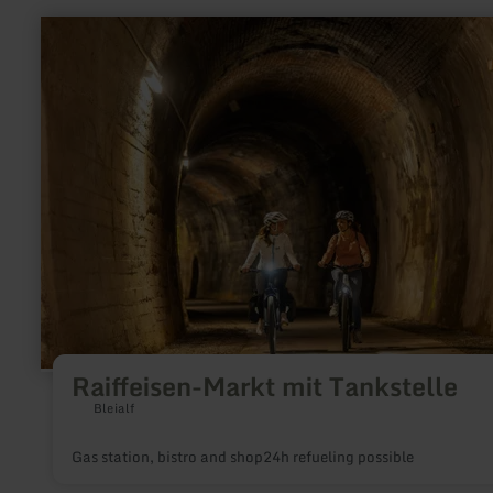
deck enjoying a glass of wine or in the air-conditioned salon.
learn
more
about:
Raiffeisen-
Markt
mit
Tankstelle
Raiffeisen-Markt mit Tankstelle
Bleialf
Gas station, bistro and shop24h refueling possible