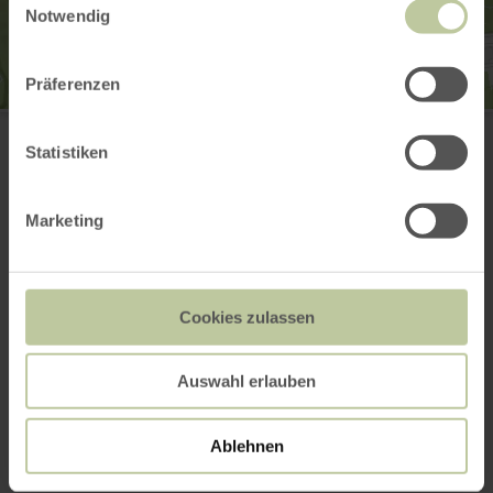
Notwendig
Präferenzen
Bahnhof Mechernich
Bahnhofsberg
Statistiken
53894 Mechernich
Website
Plan your arrival
Marketing
Show on map
Cookies zulassen
This might also be
Auswahl erlauben
interesting
Ablehnen