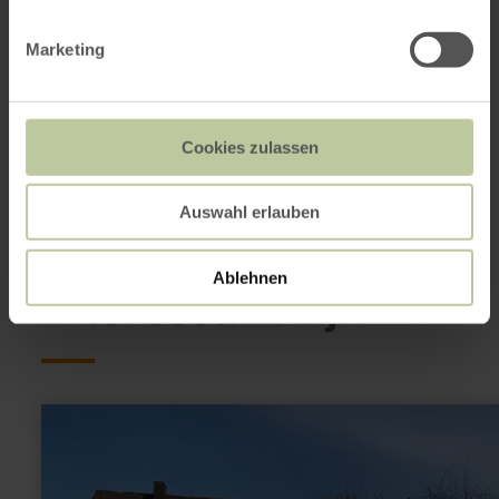
+49 6591 131203
E-mail
Marketing
Website
Aankomst plannen
Op kaart weergeven
Cookies zulassen
Auswahl erlauben
Dit kan ook
Ablehnen
interessant zijn
meer
informatie
over:
LIDL
E-