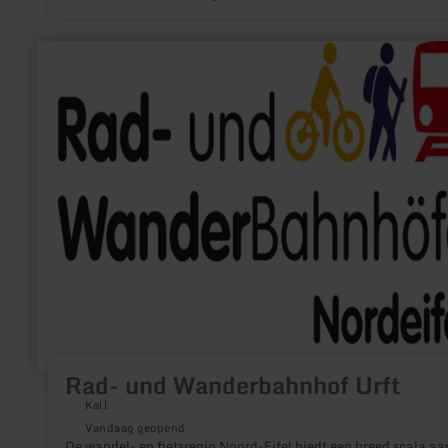
meer
informatie
over:
Rad-
und
Wanderbahnhof
Urft
Rad- und Wanderbahnhof Urft
Kall
Vandaag geopend
De wandel- en fietsregio Noord-Eifel biedt een breed scala aa