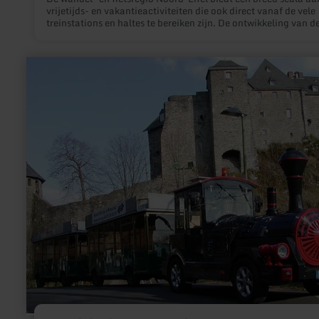
vrijetijds- en vakantieactiviteiten die ook direct vanaf de vele
treinstations en haltes te bereiken zijn. De ontwikkeling van d
treinstations tot fiets- en wandelstations zal de presentatie v
deze mogelijkheden verbeteren: Op het station krijgen bezoek
een overzicht van de fiets- en wandelmogelijkheden in de om
meer
en worden ze via gestandaardiseerde bewegwijzering naar de
informatie
bestaande fiets- en wandelpaden geleid.
over:
Stadtbahn
Monschau