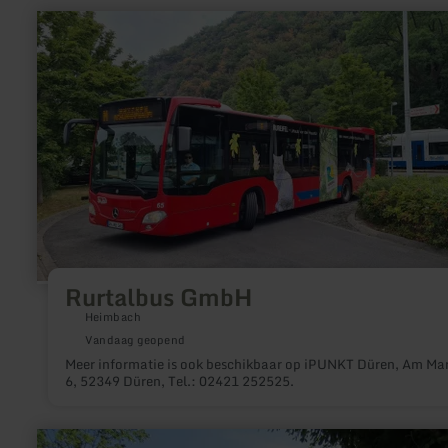
meer
informatie
over:
Rurtalbus
GmbH
Rurtalbus GmbH
Heimbach
Vandaag geopend
Meer informatie is ook beschikbaar op iPUNKT Düren, Am Ma
6, 52349 Düren, Tel.: 02421 252525.
meer