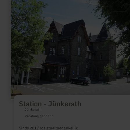
informatie
over:
Station
-
Jünkerath
Station - Jünkerath
Jünkerath
Vandaag geopend
Sinds 2017 roelstoeltoegankelijk