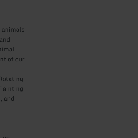
h animals
 and
nimal
nt of our
 Rotating
Painting
, and
t on