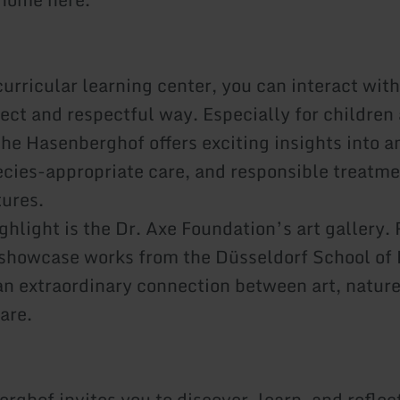
curricular learning center, you can interact wit
rect and respectful way. Especially for children
the Hasenberghof offers exciting insights into a
ecies-appropriate care, and responsible treatme
tures.
ghlight is the Dr. Axe Foundation’s art gallery.
 showcase works from the Düsseldorf School of 
an extraordinary connection between art, nature
are.
rghof invites you to discover, learn, and reflec