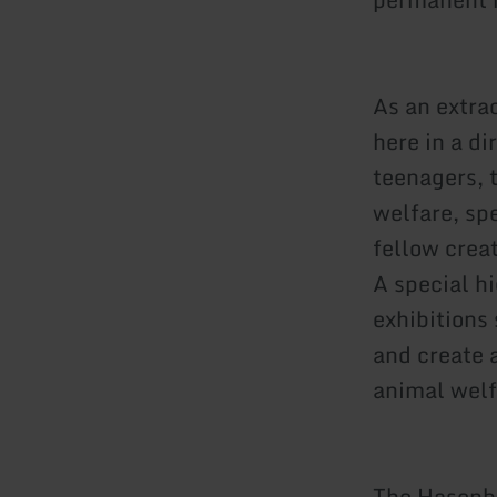
As an extra
here in a di
teenagers, 
welfare, sp
fellow crea
A special hi
exhibitions
and create 
animal welf
The Hasenbe