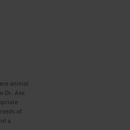
here animal
e Dr. Axe
opriate
reeds of
ind a