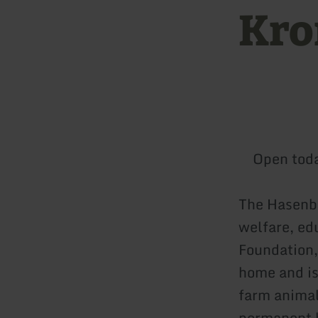
Kro
Open tod
The Hasenbe
welfare, ed
Foundation,
home and is
farm animals
permanent 