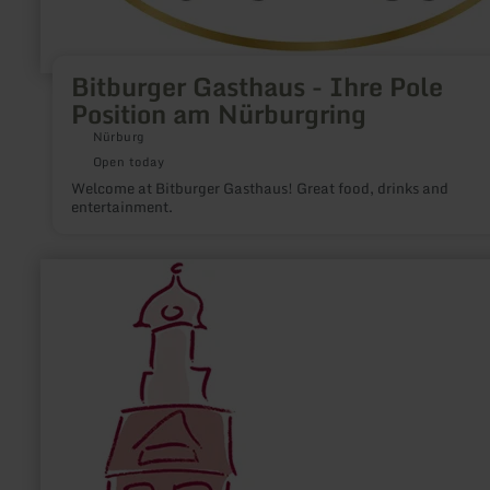
Bitburger Gasthaus - Ihre Pole
Position am Nürburgring
Nürburg
Open today
Welcome at Bitburger Gasthaus! Great food, drinks and
entertainment.
learn
more
about:
Hotel
Flosdorff
-
Appartements-