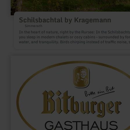
Schilsbachtal by Kragemann
Simmerath
In the heart of nature, right by the Rursee: In the Schilsbachta
you sleep in modern chalets or cozy cabins – surrounded by for
water, and tranquility. Birds chirping instead of traffic noise, 
skies instead of streetlights. Experience nature up close.
learn
more
about:
Bitburger
Gasthaus
-
Ihre
Pole
Position
am
Nürburgring