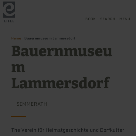
Back
Skip to main content
Skip to search
Skip to main navigation
Skip to footer
to
home
page
BOOK
SEARCH
MENU
Home
Bauernmuseum Lammersdorf
Bauernmuseu
m
Lammersdorf
SIMMERATH
The Verein für Heimatgeschichte und Dorfkulter