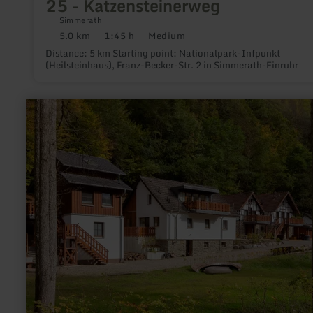
25 - Katzensteinerweg
Simmerath
5.0 km
1:45 h
Medium
Distance:
Duration:
Difficulty:
Distance: 5 km Starting point: Nationalpark-Infpunkt
(Heilsteinhaus), Franz-Becker-Str. 2 in Simmerath-Einruhr
learn
more
about:
Schilsbachtal
by
Kragemann