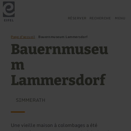
Retour
Aller au contenu principal
Aller à la recherche
Aller à la navigation principa
Aller au pied de page
à
la
page
RÉSERVER
RECHERCHE
MENU
d'accueil
Page d'accueil
Bauernmuseum Lammersdorf
Bauernmuseu
m
Lammersdorf
SIMMERATH
Une vieille maison à colombages a été