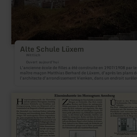
Alte Schule Lüxem
Wittlich
Ouvert aujourd'hui
L'ancienne école de filles a été construite en 1907/1908 par le
maître maçon Matthias Berhard de Lüxem, d'après les plans d
l'architecte d'arrondissement Vienken, dans un endroit suréle
la périphérie ouest du village.
en
savoir
plus
sur
:
Panneau
d'information
sur
les