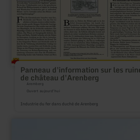
ruines
de
château
d'Arenberg
Panneau d'information sur les ruin
de château d'Arenberg
Aremberg
Ouvert aujourd'hui
Industrie du fer dans duché de Arenberg
en
savoir
plus
sur