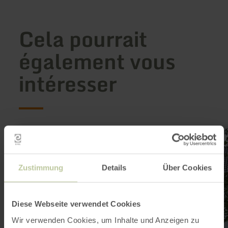
Cela pourrait
également vous
intéresser
en
savoir
plus
sur
:
Zustimmung
Details
Über Cookies
Ferienwohnungen
Werner
Diese Webseite verwendet Cookies
Wir verwenden Cookies, um Inhalte und Anzeigen zu