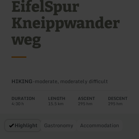
EifelSpur
Kneippwander
weg
Type
Difficulty:
HIKING
-
moderate, moderately difficult
of
tour:
DURATION
LENGTH
ASCENT
DESCENT
4:30 h
15.5 km
295 hm
295 hm
Highlight
Gastronomy
Accommodation