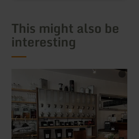
This might also be
interesting
learn
learn
more
more
about:
about
Bitburger
Plääd
Kaffeerösterei
Stüffj
-
Prinz
Cafe