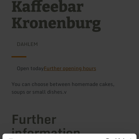
Kaffeebar
Kronenburg
DAHLEM
Open today
Further opening hours
You can choose between homemade cakes,
soups or small dishes.v
Further
information