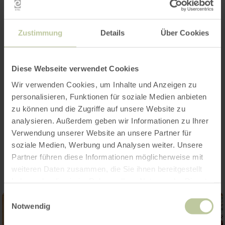
Zustimmung
Details
Über Cookies
Opening hours
Features / Special features
Diese Webseite verwendet Cookies
Wir verwenden Cookies, um Inhalte und Anzeigen zu
Categories
personalisieren, Funktionen für soziale Medien anbieten
zu können und die Zugriffe auf unsere Website zu
analysieren. Außerdem geben wir Informationen zu Ihrer
Verwendung unserer Website an unsere Partner für
Impressions
soziale Medien, Werbung und Analysen weiter. Unsere
Partner führen diese Informationen möglicherweise mit
weiteren Daten zusammen, die Sie ihnen bereitgestellt
haben oder die sie im Rahmen Ihrer Nutzung der Dienste
gesammelt haben.
Einwilligungsauswahl
Notwendig