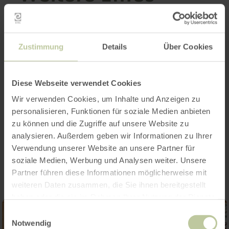
Zustimmung
Details
Über Cookies
Öffnungszeiten
Merkmale / Besonderheiten
Diese Webseite verwendet Cookies
Wir verwenden Cookies, um Inhalte und Anzeigen zu
Kategorien
personalisieren, Funktionen für soziale Medien anbieten
zu können und die Zugriffe auf unsere Website zu
analysieren. Außerdem geben wir Informationen zu Ihrer
Impressionen
Verwendung unserer Website an unsere Partner für
soziale Medien, Werbung und Analysen weiter. Unsere
Partner führen diese Informationen möglicherweise mit
weiteren Daten zusammen, die Sie ihnen bereitgestellt
haben oder die sie im Rahmen Ihrer Nutzung der Dienste
gesammelt haben.
Einwilligungsauswahl
Notwendig