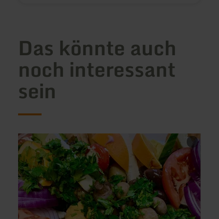
Das könnte auch
noch interessant
sein
mehr
mehr
erfahren
erfah
zu:
zu:
Hotel-
Resta
Restaurant
"Erftb
Haus
Schieferstein