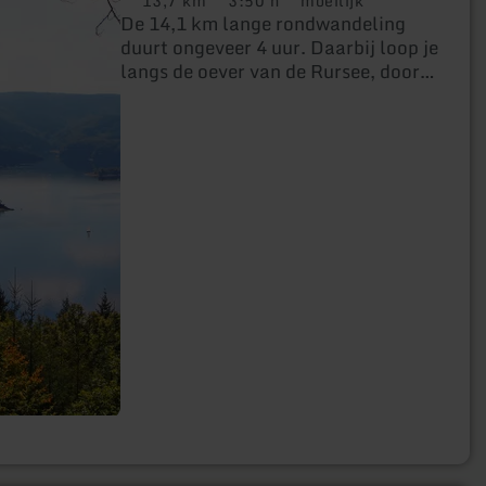
13,7 km
3:50 h
moeilijk
Afstand:
Duur:
Moeilijkheidsgraad:
De 14,1 km lange rondwandeling
duurt ongeveer 4 uur. Daarbij loop je
langs de oever van de Rursee, door
het dorpje Schmidt en terug door het
Nationaal Park Eifel.