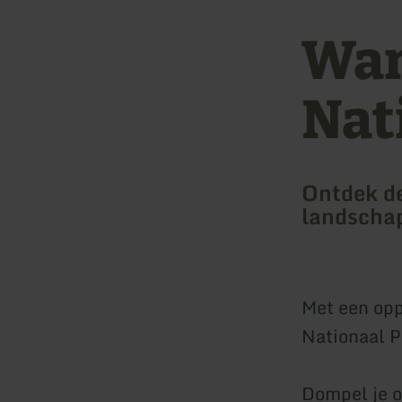
Wan
Nat
Ontdek de
landschap
Met een opp
Nationaal P
Dompel je on