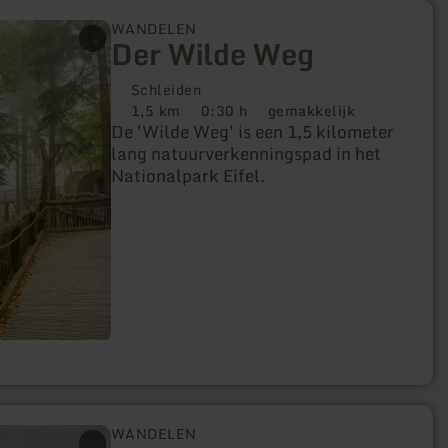
WANDELEN
Der Wilde Weg
Schleiden
1,5 km
0:30 h
gemakkelijk
Afstand:
Duur:
Moeilijkheidsgraad:
De 'Wilde Weg' is een 1,5 kilometer
lang natuurverkenningspad in het
Nationalpark Eifel.
WANDELEN