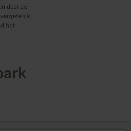
en door de
vergetelijk
nd het
park