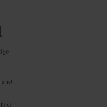
l
tige
is het
Eifel,