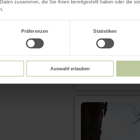
 Daten zusammen, die Sie ihnen bereitgestellt haben oder die s
over:
Wasserlandroute
n.
Präferenzen
Statistiken
Auswahl erlauben
meer
informatie
over:
Eifeler
Steilküste
[19]