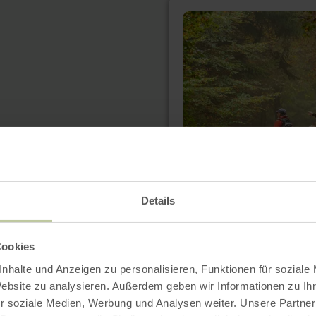
meer
informatie
over:
Wilder
Kermeter
Details
Cookies
nhalte und Anzeigen zu personalisieren, Funktionen für soziale
Website zu analysieren. Außerdem geben wir Informationen zu I
meer
r soziale Medien, Werbung und Analysen weiter. Unsere Partner
informatie