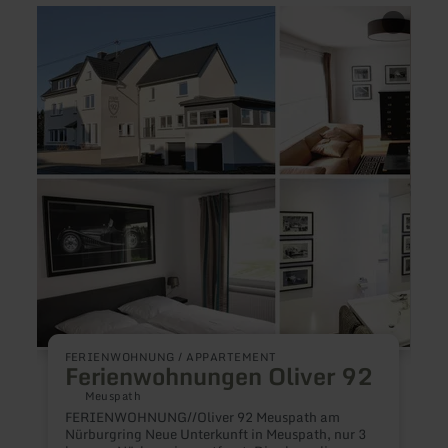
mehr
mehr
erfahren
erfah
zu:
zu:
Ferienwohnungen
Appar
Oliver
Solve
92
F
F
FERIENWOHNUNG / APPARTEMENT
Ferienwohnungen Oliver 92
H
F
Meuspath
S
FERIENWOHNUNG//Oliver 92 Meuspath am
U
Nürburgring Neue Unterkunft in Meuspath, nur 3
e