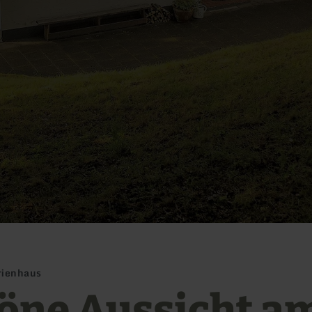
rienhaus
öne Aussicht a