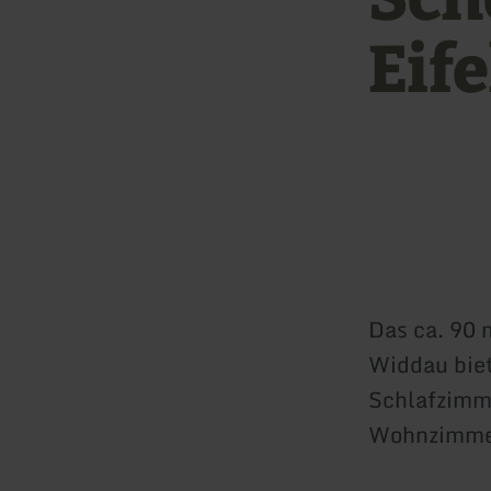
Eif
Das ca. 90 
Widdau biet
Schlafzimme
Wohnzimme