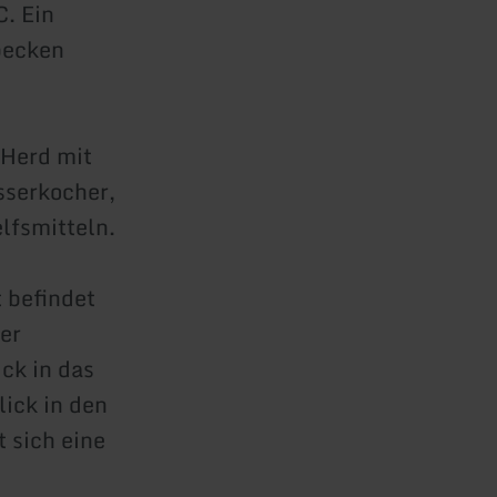
. Ein
becken
-Herd mit
sserkocher,
elfsmitteln.
 befindet
er
ck in das
ick in den
 sich eine