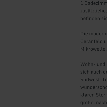
1 Badezimm
zusätzliche
befinden si
Die moderne
Ceranfeld u
Mikrowelle,
Wohn- und 
sich auch d
Südwest-Ter
wunderschön
klaren Ster
große, nach