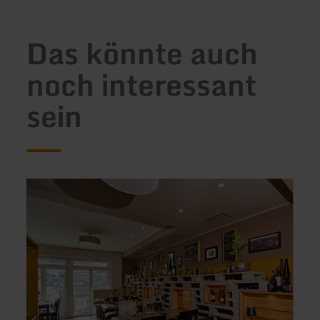
Das könnte auch
noch interessant
sein
mehr
mehr
erfahren
erfah
zu:
zu:
Landküche
Ferie
-
Rieke
Ferienwohnung