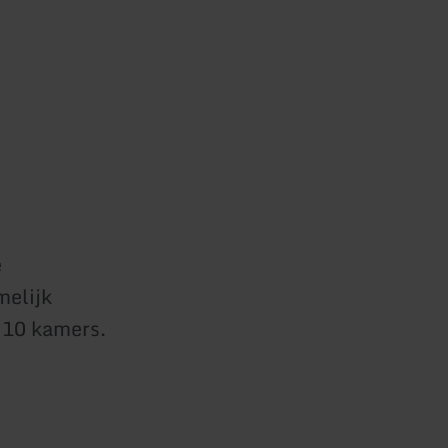
e
melijk
 10 kamers.