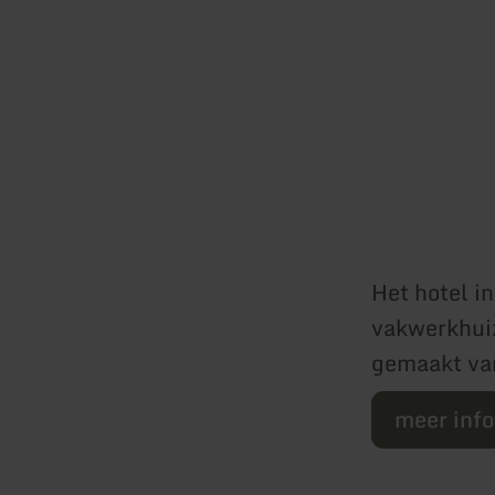
Het hotel i
vakwerkhuiz
gemaakt van
meer inf