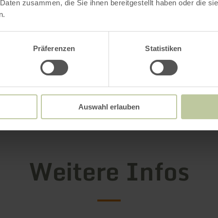
ört ein Stellplatz in der großen Doppelgarage
 Daten zusammen, die Sie ihnen bereitgestellt haben oder die s
n.
säule zur Ladung Ihres E-Autos kann nach Abs
rden.
Präferenzen
Statistiken
ahren
Auswahl erlauben
Weitere Infos