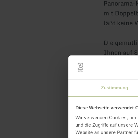
Panorama-Ka
mit Doppelb
läßt keine 
Die gemütl
Ihnen auf 
Schlafzimme
und ein Bad
Aussenberei
Zustimmung
Ein großer 
Diese Webseite verwendet 
gemeinschaf
Wir verwenden Cookies, um I
und die Zugriffe auf unsere 
Parkmöglich
Website an unsere Partner fü