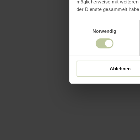
Wohnung geh
möglicherweise mit weiteren
der Dienste gesammelt habe
Eine E-Lade
Einwilligungsauswahl
genutzt we
Notwendig
mehr erf
Ablehnen