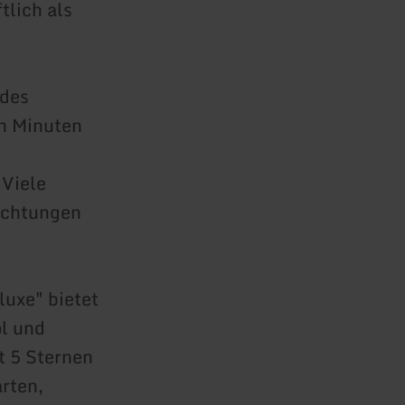
tlich als
 des
en Minuten
 Viele
ichtungen
uxe" bietet
l und
t 5 Sternen
rten,