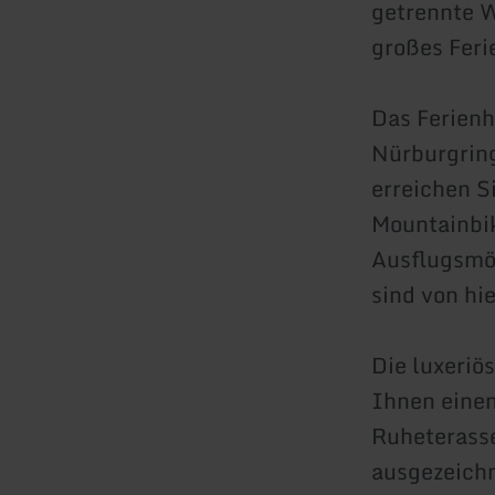
getrennte W
großes Feri
Das Ferienh
Nürburgring
erreichen S
Mountainbik
Ausflugsmög
sind von hie
Die luxeriö
Ihnen einen
Ruheterasse
ausgezeichn