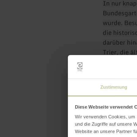
In nur knap
Bundesgarte
wurde. Besu
die histori
darüber hin
Trier, die 
45 Minuten.
Ausflug in
Der bekannt
Zustimmung
entfernt. E
mittelalter
Diese Webseite verwendet 
mehr erf
Wir verwenden Cookies, um I
und die Zugriffe auf unsere 
Website an unsere Partner fü