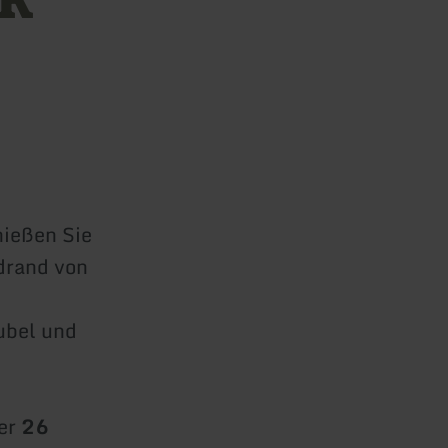
nießen Sie
ldrand von
ubel und
der
26