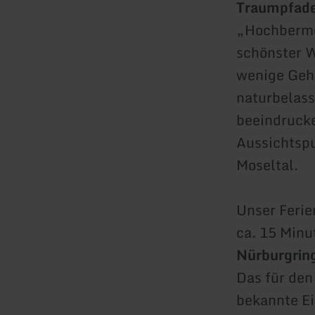
Traumpfad
„Hochbermel
schönster W
wenige Geh
naturbelas
beeindruck
Aussichtspu
Moseltal.
Unser Ferie
ca. 15 Minu
Nürburgrin
Das für den
bekannte Ei