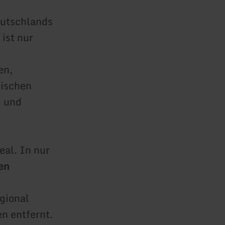
eutschlands
ist nur
en,
tischen
- und
eal. In nur
en
gional
n entfernt.