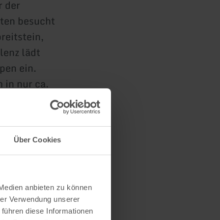
r der
sten besucht
reitstein,
lenz lädt
pen ein.
 in nur ca.
 einen
ominuten
Über Cookies
einen vielen
 Medien anbieten zu können
hrer Verwendung unserer
 führen diese Informationen