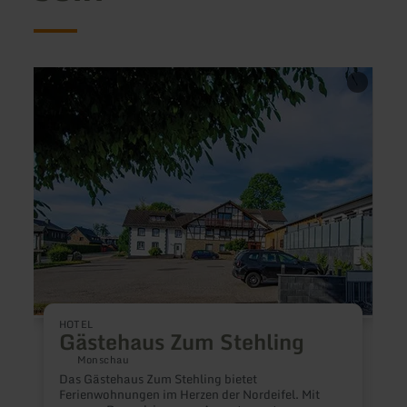
mehr
mehr
erfahren
erfah
zu:
zu:
Gästehaus
Hotel
Zum
Eifele
Stehling
Hof
HOTEL
Gästehaus Zum Stehling
Monschau
Das Gästehaus Zum Stehling bietet
Ferienwohnungen im Herzen der Nordeifel. Mit