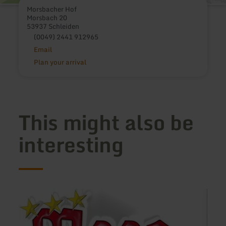
Morsbacher Hof
Morsbach 20
53937 Schleiden
(0049) 2441 912965
Email
Plan your arrival
This might also be
interesting
learn
learn
more
more
about:
about
Hotel
Ferie
Restaurant
Jungb