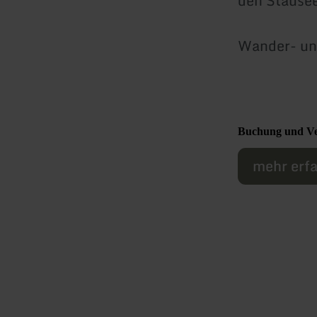
den Stausee
Wander- un
Buchung und Ve
mehr erf