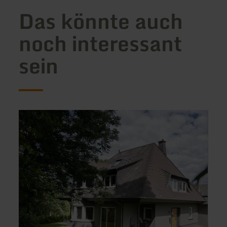
Das könnte auch
noch interessant
sein
mehr
mehr
erfahren
erfah
zu:
zu:
Vulkan
Jugen
Villa
Finke