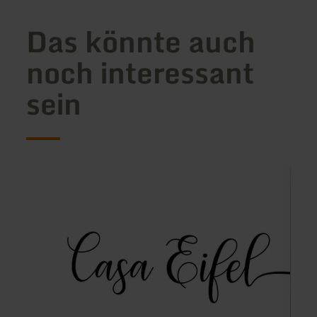
Das könnte auch
noch interessant
sein
mehr
mehr
erfahren
erfah
zu:
zu:
Casa
Ferie
Eifel,
In
Ferienhaus
der
Ey